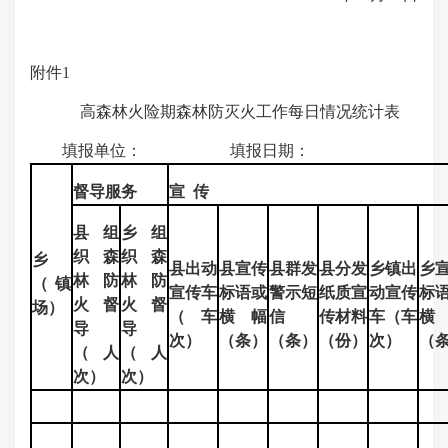
附件1
高森林火险期森林防灭火工作每日情况统计表
填报单位： 填报日期：
督导服务
宣 传
县组
乡组
织森
织森
乡
县出动
县宣传
县群发
县分发
乡镇出
乡
林防
林防
（镇
宣传车
标语或
警示短
纸质宣
动宣传
标
火督
火督
场）
（车
横幅
信
传材料
车（车
横
导
导
次）
（条）
（条）
（份）
次）
（
（人
（人
次）
次）