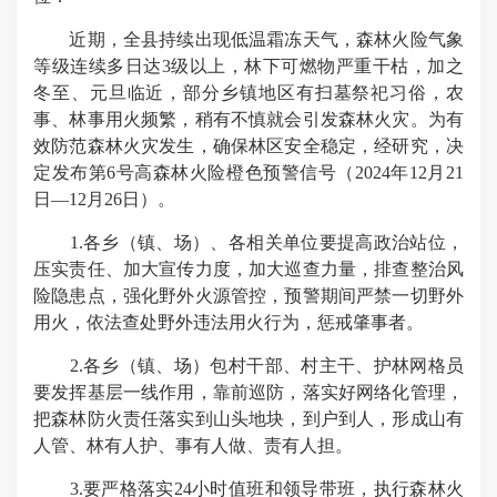
近期，全县持续出现低温霜冻天气，森林火险气象
等级连续多日达3级以上，林下可燃物严重干枯，加之
冬至、元旦临近，部分乡镇地区有扫墓祭祀习俗，农
事、林事用火频繁，稍有不慎就会引发森林火灾。为有
效防范森林火灾发生，确保林区安全稳定，经研究，决
定发布第6号高森林火险橙色预警信号（2024年12月21
日—12月26日）。
1.各乡（镇、场）、各相关单位要提高政治站位，
压实责任、加大宣传力度，加大巡查力量，排查整治风
险隐患点，强化野外火源管控，预警期间严禁一切野外
用火，依法查处野外违法用火行为，惩戒肇事者。
2.各乡（镇、场）包村干部、村主干、护林网格员
要发挥基层一线作用，靠前巡防，落实好网络化管理，
把森林防火责任落实到山头地块，到户到人，形成山有
人管、林有人护、事有人做、责有人担。
3.要严格落实24小时值班和领导带班，执行森林火