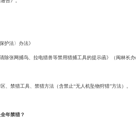
的通告》。
保护法〉办法》
除张网捕鸟、拉电猎兽等禁用猎捕工具的提示函》（闽林长办函〔
、禁猎工具、禁猎方法（含禁止“无人机坠物狩猎”方法）。
是全年禁猎？