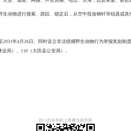
火攻、烟熏、网捕、声音诱捕、电击、水淹，以及采集、捡拾
生动物进行搜索、跟踪、锁定后，从空中投放钢钎等锐器或其
031年4月26日。同时设立非法猎捕野生动物行为举报奖励制
田县林业局）、110（大田县公安局）。
扫一扫在手机上查看当前页面