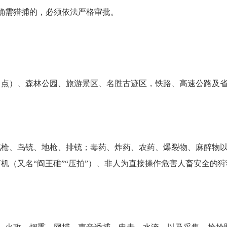
确需猎捕的，必须依法严格审批。
。
）、森林公园、旅游景区、名胜古迹区，铁路、高速公路及省道
枪、鸟铳、地枪、排铳；毒药、炸药、农药、
爆裂物
、麻醉物
机（又名“阎王碓”“压拍”）、非人为直接操作危害人畜安全的狩