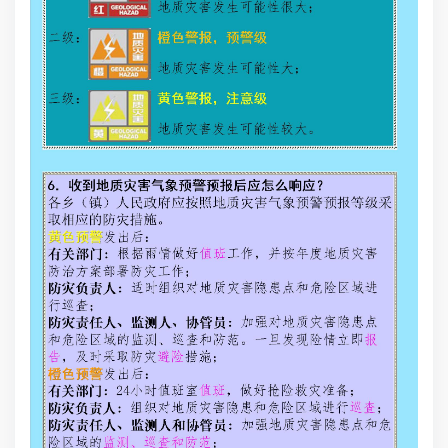
孤
在
错
地
下
象
下
放
地
象