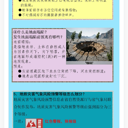
滑
发
隆
突
异
坡
崩
离
象
块