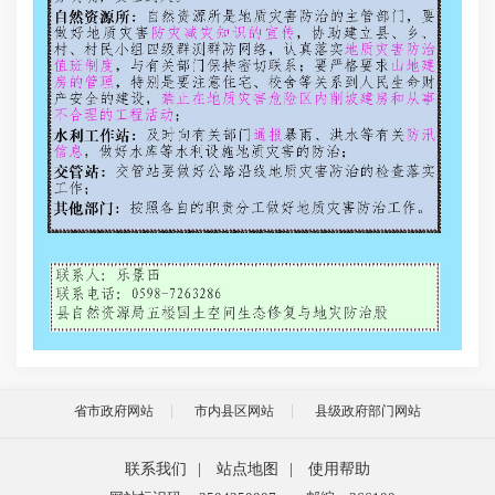
橙
好
险
人
查
危
时
红
导
组
组
省市政府网站
市内县区网站
县级政府部门网站
分
联系我们
|
站点地图
|
使用帮助
人