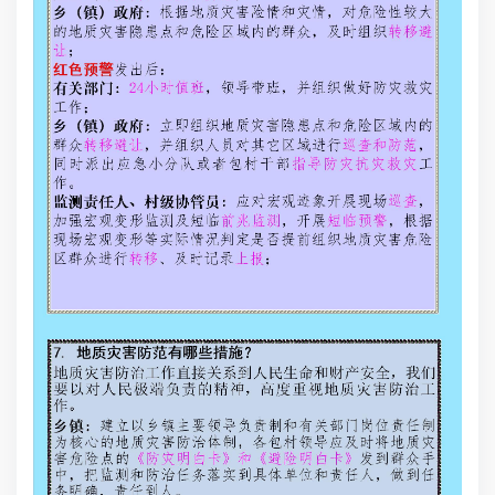
弱
发
发
生
各
等
黄
作
灾
巡
要
范