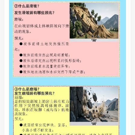
〔2
5
定》
6
〔2
《
素
崩
与
坡