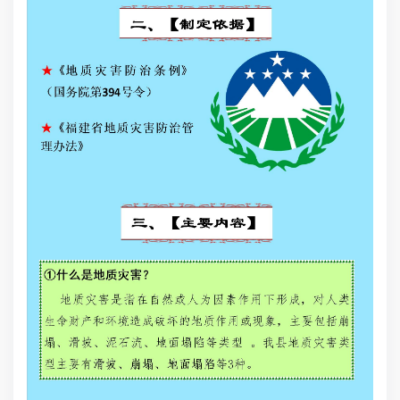
期降
作
二
1
《地
2
知》
3
质灾
号
4