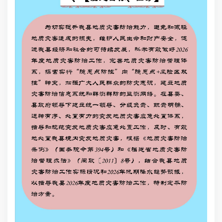
为
质
县经
质
行“
大
群
领
发
急
害
和《
号）