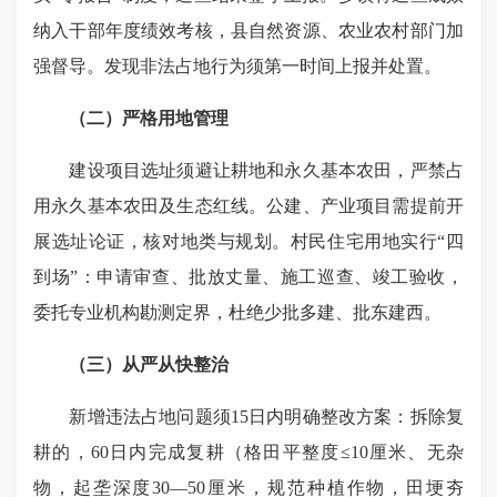
纳入干部年度绩效考核，县自然资源、农业农村部门加
强督导。发现非法占地
行为须第一
时间上报并处置。
（二）严格用地管理
建设项目选址须避让耕地和永久基本农田，严禁占
用永久基本农田及生态红线。公建、产业项目需提前开
展选址论证，核对地类与规划。村民住宅用地实行“四
到场”：申请审查、
批放丈量
、施工巡查、竣工验收，
委托专业机构勘测定界，杜绝少批多建、批东建西。
（三）从严从快整治
新增违法占地问题须15日内明确整改方案：拆除复
耕的，60日内完成复耕（格田平整度≤10厘米、无杂
物，起垄深度30—50厘米，规范种植作物，田埂夯