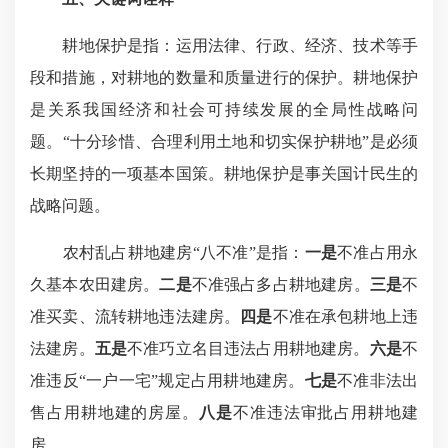
耕地保护是指：运用法律、行政、经济、技术等手
段和措施，对耕地的数量和质量进行的保护。耕地保护
是关系我国经济和社会可持续发展的全局性战略问
题。“十分珍惜、合理利用土地和切实保护耕地”是必须
长期坚持的一项基本国策。耕地保护是事关国计民生的
战略问题。
农村乱占耕地建房“八不准”是指：
一是
不准占用永
久基本农田建房。
二是
不准强占多占耕地建房。
三是
不
准买卖、流转耕地违法建房。
四是
不准在承包耕地上违
法建房。
五是
不准巧立名目违法占用耕地建房。
六是
不
准违反“一户一宅”规定占用耕地建房。
七是
不准非法出
售占用耕地建的房屋。
八是
不准违法审批占用耕地建
房。