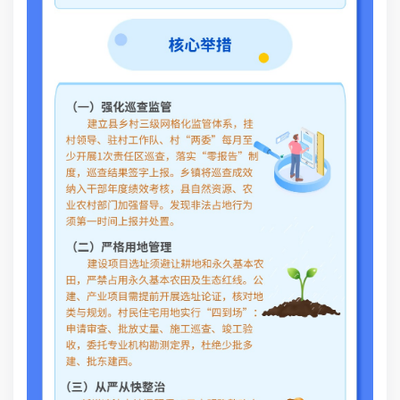
建
工
实
纳
强
建
用
展
到
委