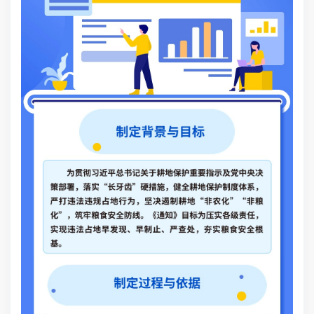
为
央
体
化
实
夯
本
月1
系
日
法
建