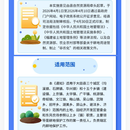
业
关
三
本
镇
镇
镇
乡
照
责
四