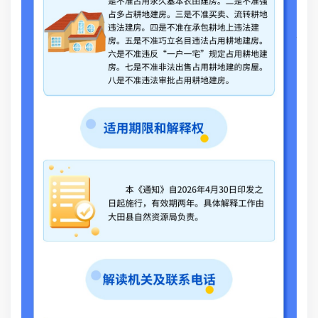
责
情
耕
段
是
题
长
战
农
久
准