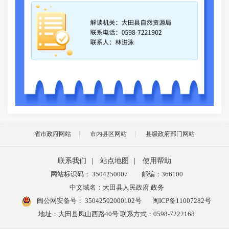
法
准
售
房
六
本
效
省市政府网站
市内县区网站
县级政府部门网站
七
联系我们
|
站点地图
|
使用帮助
解
网站标识码： 3504250007
邮编：366100
联系
中文域名：大田县人民政府.政务
闽公网安备号：
35042502000102号
闽ICP备11007282号
联
地址：大田县凤山西路40号 联系方式：0598-7222168