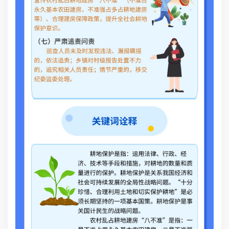
县
基
用
态
电
通
占耕
强
会
巡