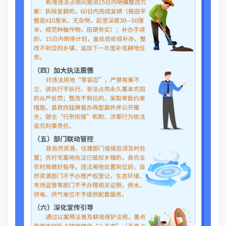
新
耕
物
实
办
对
行
的
开
责