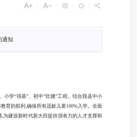





|
|
|
|
的通知
小学“强基”、初中“壮腰”工程。结合我县中小
教育的权利,确保所有适龄儿童100%入学。全面
感
,为建设新时代新大田提供强有力的人才支撑和