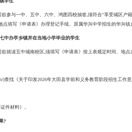
镇学生
参与一中、五中、六中、鸿图四校抽签,须符合“享受城区户籍
、地点填写《申请表》办理登记手续。原属华兴中学招生的华兴镇
七中办学乡镇并在当地小学毕业的学生
欲就读五中城南校区,须填写《申请表》按上表规定时间、地点
n.gov.cn/)查找《关于印发2026年大田县学前和义务教育阶段招
供证件材料》。
果?