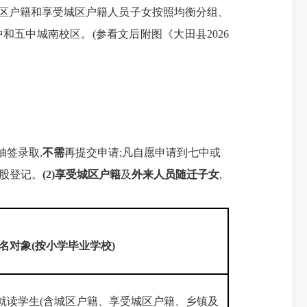
城区户籍和享受城区户籍人员子女按照均衡分组、
五中城南校区。(参看文后附图《大田县2026
抽签录取,
不需
再提交申请;凡自愿申请到七中或
教股登记。
(2)享受城区户籍
及
外来人员随迁子女
,
名对象(按小学毕业学校)
就读学生(含城区户籍、享受城区户籍、乡镇及