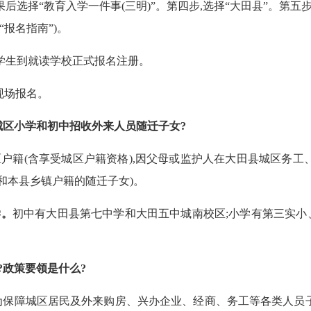
果后选择“教育入学一件事(三明)”。第四步,选择“大田县”。第
“报名指南”)。
学生到就读学校正式报名注册。
现场报名。
城区小学和初中招收外来人员随迁子女?
区户籍
(含享受城区户籍资格),因父母或监护人在大田县城区务工
和本县乡镇户籍的随迁子女)。
学。
初中有大田县第七中学和大田五中城南校区;小学有第三实小
?政策要领是什么?
障城区居民及外来购房、兴办企业、经商、务工等各类人员子