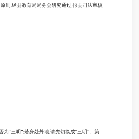
原则,经县教育局局务会研究通过,报县司法审核,
为“三明”;若身处外地,请先切换成“三明”。第