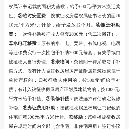
权属证书记载的面积为基数，给予
600元/
平方米
搬迁奖
励。
③临时安置费
：按被征收房屋权属证书记载的面积
10
元
/
平方米
/月计价，给予发放12个月。
④
搬迁补助
费：
一次性补助被征收人每套
2000元（含二次搬迁）
。
⑤
水电
迁移费：
原有的水、电、宽带、有线电视、电话
等迁移费实行一次性包干补助
2000元每套，有关手续由
被征收人自行办理
。
⑥
杂物间：
杂物间一律采取货币补
偿方式。没有计入被征收房屋房产证附属建筑物或属于
单位产权的，归被征收人使用的，按
500元/间给予补
偿；有计入被征收房屋房产证附属建筑物的，按1000元/
平方米
给予补偿。
⑦
装修补偿：
依法选择评估
确定
装修
补偿。
⑧
办证费用补助：
按被征收房屋权属证书记载的
住宅面积
300
元
/
平方米
计付。
⑨
奖励：
该幢楼被征收房
屋在规定时间内全部（含住宅、非住宅用房）签订协议