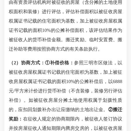
由有资质评估机构对被征收的房屋（含分摊的土地使用
权面积和装修）进行评估，评估补偿面积
以被征收房屋
权属证书记载的住宅面积为基数，加上被征收房屋权属
证书记载的面积
10%
的
公摊补偿面积
，该评估结果作为
被征收人的货币补偿金额。搬迁奖励、临时安置费、搬
迁补助等费用按照协商方式的有关条款执行。
（
2）协商方式：
①补偿价格：
参照三明市区做法，
以
被征收房屋权属证书记载的住宅面积为基数，加上被征
收房屋权属证书记载的面积
10%的公摊补偿后，以6888
元/平方米计价进行货币补偿（不含装修，装修另行评估
补偿）。如被征收房屋分摊土地使用权属于划拨性质
的，应扣回划拨补办出让应缴纳的土地出让金。
②
搬迁
奖励：
在征收人规定的协商期限内，被征收人签订协议
并按房屋征收人通知期限内腾房交房的，以被征收房屋