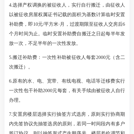
4.选择产权调换的被征收人，实行自行搬迁，由征收人
以被征收房屋权属证书记载的面积为基数计算
临时安置
补助费，即
10元/平方米·月，过渡期限至征收人交房后6
个月时间为止。临时安置补助费自搬迁之日起每半年发
放一次，不足半年的一次性发放。
5.搬迁补助费：
一次性补助被征收人每套
2000元（含二
次搬迁）
。
6.
原有的水、电、宽带、有线电视、电话等迁移费实行
一次性包干补助
2000元每套，有关手续由被征收人自行
办理
。
7.安置房楼层选择实行抽签方式选房，原则实行协商期
内先签协议先抽签选房的原则，若同一时间段内有多户
签订协议，则以抽签形式产生顺序号，楼层差价调节和