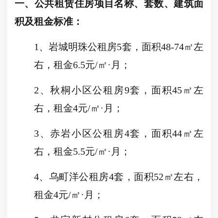
一、公共租赁住房项目名称、套数、建筑面
积及租金标准：
1
、岩城明珠公租房
5
套，面积
48-74
㎡左
右，租金
6.5
元
/
㎡·月；
2
、秋桐小区公租房
9
套，面积
45
㎡左
右，租金
4
元
/
㎡·月；
3
、赤岩小区公租房
4
套，面积
44
㎡左
右，租金
5.5
元
/
㎡·月；
4
、乌町洋公租房
4
套，面积
52
㎡左右，
租金
4
元
/
㎡·月；