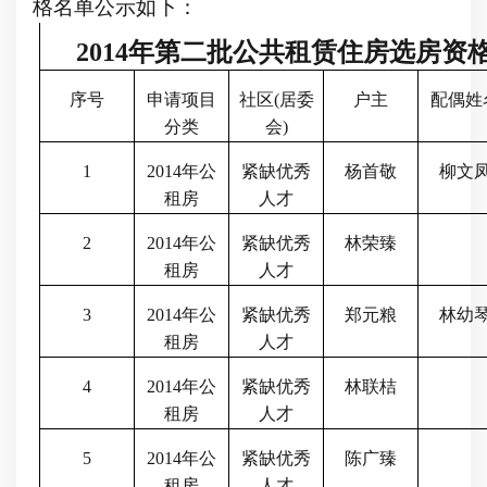
格名单公示如下：
2014
年第二批公共租赁住房选房资
序号
申请项目
社区
(
居委
户主
配偶姓
分类
会
)
1
2014
年公
紧缺优秀
杨首敬
柳文
租房
人才
2
2014
年公
紧缺优秀
林荣臻
租房
人才
3
2014
年公
紧缺优秀
郑元粮
林幼
租房
人才
4
2014
年公
紧缺优秀
林联桔
租房
人才
5
2014
年公
紧缺优秀
陈广臻
租房
人才