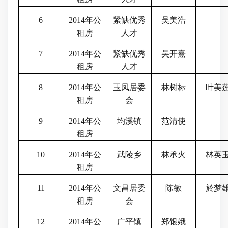
6
2014
年公
紧缺优秀
吴美浩
租房
人才
7
2014
年公
紧缺优秀
吴开熹
租房
人才
8
2014
年公
玉凤居委
林树标
叶美
租房
会
9
2014
年公
均溪镇
范清使
租房
10
2014
年公
武陵乡
林承火
林英
租房
11
2014
年公
文昌居委
陈敏
於梦
租房
会
12
2014
年公
广平镇
郑银娥