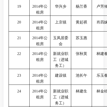
19
2014
年公
华兴乡
杨兰香
卢芳
租房
20
2014
年公
上京镇
黄起祺
肖四
租房
21
2014
年公
玉凤居委
苏玉惠
租房
会
22
2014
年公
新就业职
张秋英
林建
租房
工（进城
务工）
23
2014
年公
建设镇
池长午
乐玉
租房
24
2014
年公
新就业职
林建生
林金
租房
工（进城
务工）