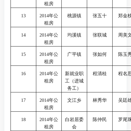
租房
13
2014
年公
桃源镇
张五十
郑金
租房
14
2014
年公
均溪镇
张联城
周美
租房
15
2014
年公
广平镇
张如何
陈玉
租房
16
2014
年公
新就业职
程清桂
程名
租房
工（进城
务工）
17
2014
年公
文江乡
林秀华
吴廷
租房
18
2014
年公
白岩居委
陈仲民
罗尾
租房
会