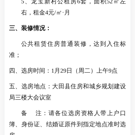
5
、龙宝新村公租房
6
套，面积
52
㎡左
右，租金
4
元
/
㎡·月
三、装修情况：
公共租赁住房普通装修，达到入住标
准；
四、选房时间：
1
月
29
日
（周二）上午
9
点
五、选房地点：
大田县住房和城乡规划建设
局三楼大会议室
备
注：
请各位选房资格人带上户口
簿、身份证、结婚证原件到指定地点准时选