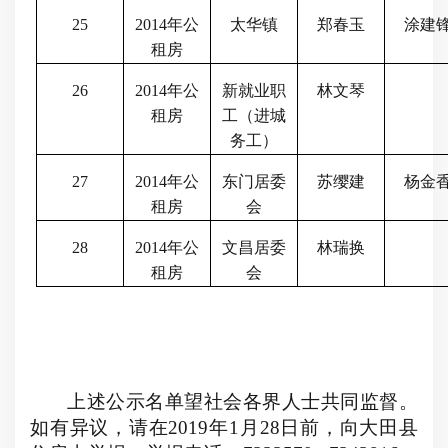
25
2014
年公
太华镇
郑春玉
涂建
租房
26
2014
年公
新就业职
林文琴
租房
工（进城
务工）
27
2014
年公
东门居委
苏缨建
杨金
租房
会
28
2014
年公
文昌居委
林瑞换
租房
会
上述公示名单望社会各界人士共同监督。
如有异议，请在
2019
年
1
月
28
日前，向大田县