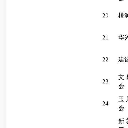
20
桃
21
华
22
建
文
23
会
玉
24
会
新