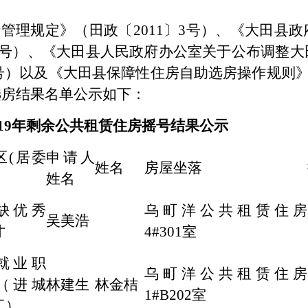
管理规定》（田政〔
2011〕3号）、《大田
〕2号）、《大田县人民政府办公室关于公布调整
1号）以及《大田县保障性住房自助选房操作规则》之
选房结果名单公示如下：
019年剩余公共租赁住房摇号结果公示
区(居委
申请人
姓名
房屋坐落
姓名
缺优秀
乌町洋公共租赁住房
吴美浩
才
4#301室
就业职
乌町洋公共租赁住房
（进城
林建生
林金桔
1#B202室
工）