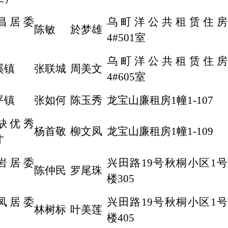
昌居委
乌町洋公共租赁住房
陈敏
於梦雄
4#501室
乌町洋公共租赁住房
溪镇
张联城
周美文
4#605室
平镇
张如何
陈玉秀
龙宝山廉租房1幢1-107
缺优秀
杨首敬
柳文凤
龙宝山廉租房1幢1-109
才
岩居委
兴田路19号秋桐小区1号
陈仲民
罗尾珠
楼305
凤居委
兴田路19号秋桐小区1号
林树标
叶美莲
楼405