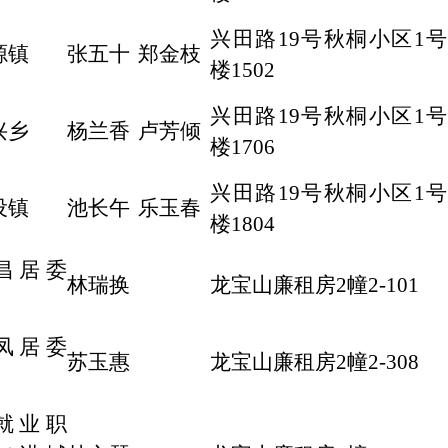
兴田路19号秋桐小区1号
源镇
张五十
郑金枝
楼1502
兴田路19号秋桐小区1号
兴乡
杨兰香
卢芳倾
楼1706
兴田路19号秋桐小区1号
设镇
池长午
乐玉春
楼1804
昌居委
林瑞换
龙宝山廉租房2幢2-101
凤居委
苏玉惠
龙宝山廉租房2幢2-308
就业职