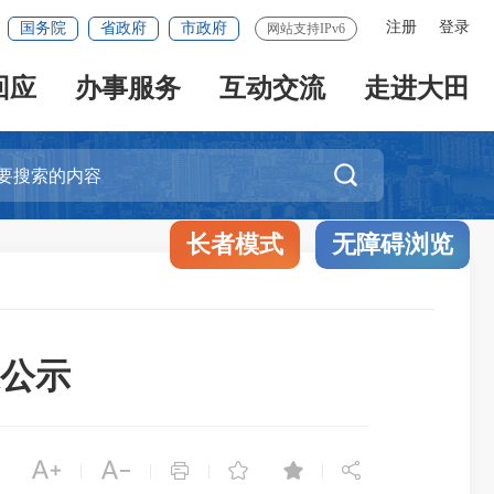
注册
登录
国务院
省政府
市政府
网站支持IPv6
回应
办事服务
互动交流
走进大田

长者模式
无障碍浏览
果公示






|
|
|
|