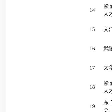
紧
14
人
15
文
16
武
17
太
紧
18
人
东
19
会