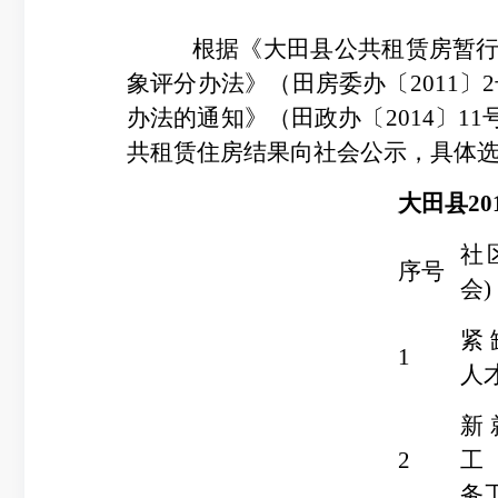
根据《大田县公共租赁房暂行
象评分办法》（田房委办〔2011
办法的通知》（田政办〔2014〕1
共租赁住房结果向社会公示，具体
大田县2
社
序号
会)
紧
1
人
新
2
工
务