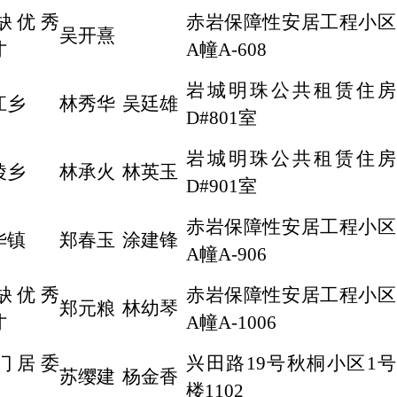
缺优秀
赤岩保障性安居工程小区
吴开熹
才
A幢A-608
岩城明珠公共租赁住房
江乡
林秀华
吴廷雄
D#801室
岩城明珠公共租赁住房
陵乡
林承火
林英玉
D#901室
赤岩保障性安居工程小区
华镇
郑春玉
涂建锋
A幢A-906
缺优秀
赤岩保障性安居工程小区
郑元粮
林幼琴
才
A幢A-1006
门居委
兴田路19号秋桐小区1号
苏缨建
杨金香
楼1102