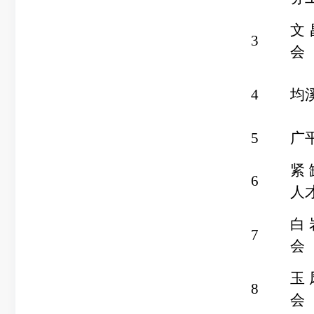
文
3
会
4
均
5
广
紧
6
人
白
7
会
玉
8
会