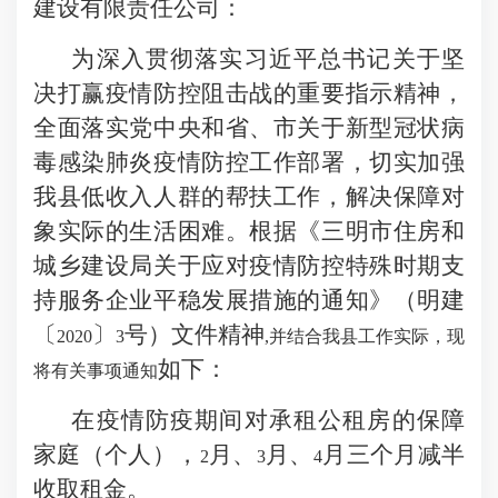
建设有限责任公司
：
为深入贯彻落实习近平总书记关于坚
决打赢疫情防
控
阻击战的重要指示精神，
全面落实党中央和省、市关于新型冠状病
毒感染肺炎疫情防控工作部署，切实
加强
我县
低收入人群
的帮扶工作
，解决保障对
象实际的生
活困难。
根据《
三明市住房和
城乡建设局关于应对疫情防控特殊时期支
持服务企业平稳发展措施的通知
》（
明建
〔
〕
号）
文件精神
20
20
3
,并结合我县工作实际，现
如下
：
将有关事项通知
在疫情防疫期间对承租公租房的保障
家庭（个人），
月
、
月
、
月三个月减半
2
3
4
收
取租金
。