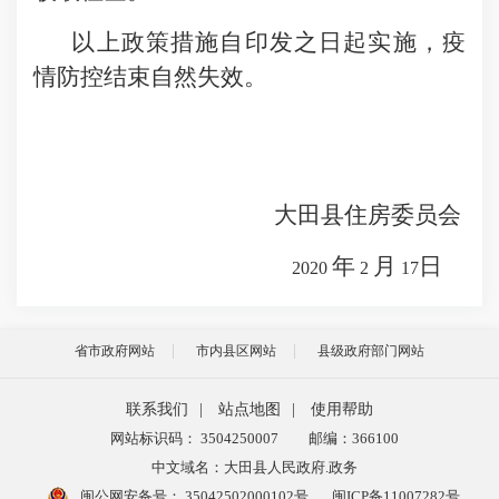
以上
政策措施
自印发之日起实施
，
疫
情防控结束自然失效
。
大田县
住房委员会
年
月
日
2020
2
1
7
省市政府网站
市内县区网站
县级政府部门网站
联系我们
|
站点地图
|
使用帮助
网站标识码： 3504250007
邮编：366100
中文域名：大田县人民政府.政务
闽公网安备号：
35042502000102号
闽ICP备11007282号