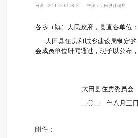
日期：2021-08-03 08:10
来源：大田县住建局
各乡（镇）人民政府，县直各
单位
大田县住
房和城乡建设局
制定的
会成员
单位
研究通过，现予以公布
大田县住房委员会
二
〇
二
一年
八
月
三
附件：