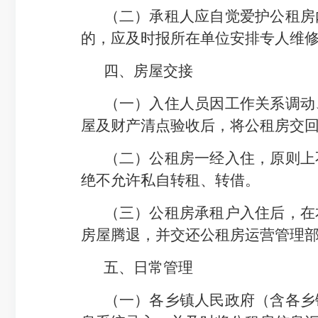
（
二
）承租人应自觉爱护公租房
的，应及时报
所在单位
安排专人维
四、房屋交接
（一）入住人员因工作关系调动
屋及财产清点验收后，将
公租房交
（二）
公租房
一经入住，原则上
绝不允许私自转
租、转借
。
（三）
公租房承租
户入住后，在
房屋腾退
，并
交
还公租房运营管理
五、日常管理
（一）
各乡镇人民政府（含各乡