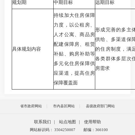
规划期
中期目标
远期目标
持续加大住房保障
力度，以公租房、
形成完善的多主
人才公寓、商品房
供给、多渠道保
配建保障房、租赁
具体规划内容
的住房制度，满
补贴、购房补助等
各类群体多层次
多元化住房保障供
房需求
应渠道，提高住房
保障覆盖面
省市政府网站
市内县区网站
县级政府部门网站
联系我们
|
站点地图
|
使用帮助
网站标识码： 3504250007
邮编：366100