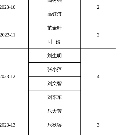
高树强
2023-10
2
高钰淇
范金叶
2023-11
2
叶
婧
刘生明
张小萍
2023-12
4
刘文智
刘东东
乐大芳
2023-13
乐秋容
3