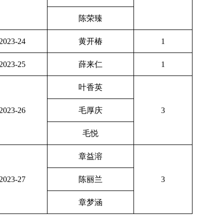
陈荣臻
2023-24
黄开椿
1
2023-25
薛来仁
1
叶香英
2023-26
毛厚庆
3
毛悦
章益溶
2023-27
陈丽兰
3
章梦涵