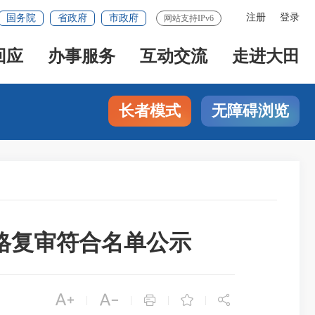
注册
登录
国务院
省政府
市政府
网站支持IPv6
回应
办事服务
互动交流
走进大田
长者模式
无障碍浏览
资格复审符合名单公示





|
|
|
|