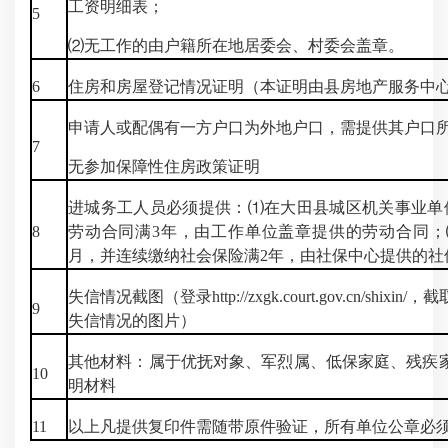
工资明细表；
5
⑵无工作的由户籍所在地居委会、村委会盖章。
6
住房和房屋登记情况证明（本证明由县房地产服务中
申请人或配偶有一方户口为外地户口，需提供其户口
7
无参加保障性住房政策证明
进城务工人员必须提供：
⑴在大田县城区机关事业单
8
劳动合同满3年，由工作单位盖章提供的劳动合同
月，并连续缴纳社会保险满2年，由社保中心提供的社
失信情况截图（登录http://zxgk.court.gov.cn/sh
9
失信情况的图片）
其他材料：属于优抚对象、军烈属、低保家庭、残疾
10
明材料
11
以上凡提供复印件需随带原件验证，所有单位公章必