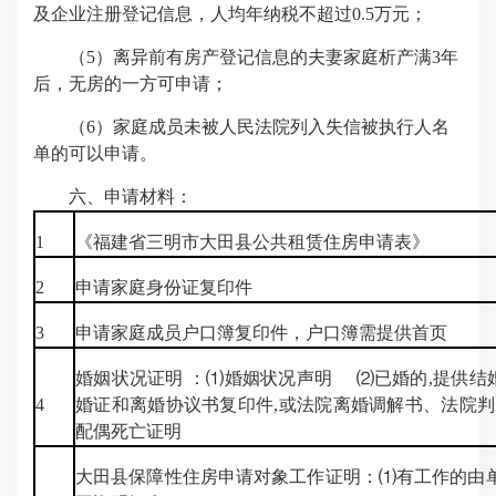
及企业注册登记信息，人均年纳税不超过0.5万元；
（5）离异前有房产登记信息的夫妻家庭析产满3年
后，无房的一方可申请；
（6）家庭成员未被人民法院列入失信被执行人名
单的可以申请。
六、申请材料：
1
《
福建
省
三明
市
大田县
公共租赁住房申请表》
2
申请家庭身份证复印件
3
申请家庭成员户口簿复印件
，
户口簿
需提供首页
婚姻状况证明
：⑴婚姻状况声明
⑵
已婚的,提供结
4
婚证和离婚协议书复印件,或法院离婚调解书、法院
配偶死亡证明
大田县保障性住房申请对象工作证明
：⑴有工作的由