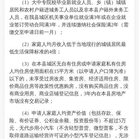
（1）大中专院校毕业新就业人员、乡（镇）城镇
居民和农村户籍进城务工人员以及非本县户籍外来务工
人员，在我县城区机关事业单位就业满3年或在企业就
业签订劳动合同满3年，并连续缴纳社会保险满2年（需
缴交至申请日前一月）；
（2）家庭人均月收入低于当地现行的城镇居民最
低生活保障标准的4倍；
（3）在本县城区无自有住房或申请家庭私有住房
人均住房使用面积在15平方米（以申请人户口簿为准）
以下的，未享受过房改房、集资房、经济适用住房、限
价商品住房等政策性优惠购房，没有购买商品住房，没
有商业用房、商业店铺登记信息，3年内在本县房地产
市场没有交易记录；
（4）申请人家庭人均资产价值（包括存款、保
险、有价证券、公积金余额、投资股份等）不超过5万
元，无代步用小汽车（不含轻型普货、微型普客，不含
取得道路运输经营许可证的小型汽车登记信息），无涉