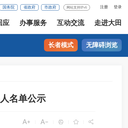
注册
登录
国务院
省政府
市政府
网站支持IPv6
回应
办事服务
互动交流
走进大田
长者模式
无障碍浏览
格人名单公示





|
|
|
|