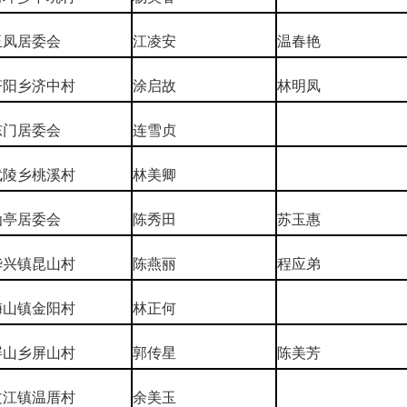
玉凤居委会
江凌安
温春艳
济阳乡济中村
涂启故
林明凤
东门居委会
连雪贞
武陵乡桃溪村
林美卿
仙亭居委会
陈秀田
苏玉惠
华兴镇昆山村
陈燕丽
程应弟
梅山镇金阳村
林正何
屏山乡屏山村
郭传星
陈美芳
文江镇温厝村
余美玉