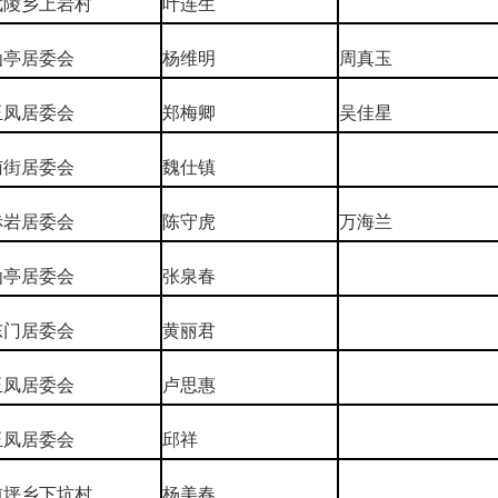
武陵乡上岩村
叶连生
仙亭居委会
杨维明
周真玉
玉凤居委会
郑梅卿
吴佳星
南街居委会
魏仕镇
赤岩居委会
陈守虎
万海兰
仙亭居委会
张泉春
东门居委会
黄丽君
玉凤居委会
卢思惠
玉凤居委会
邱祥
前坪乡下坑村
杨美春