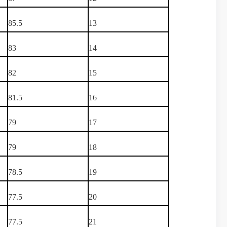
85.5
13
83
14
82
15
81.5
16
79
17
79
18
78.5
19
77.5
20
77.5
21