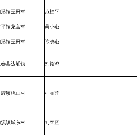
均溪镇玉田村
范桂平
广平镇龙宫村
吴小燕
均溪镇玉田村
陈晓燕
永春县达埔镇
刘铭鸿
石牌镇桃山村
杜丽萍
均溪镇城东村
刘春查