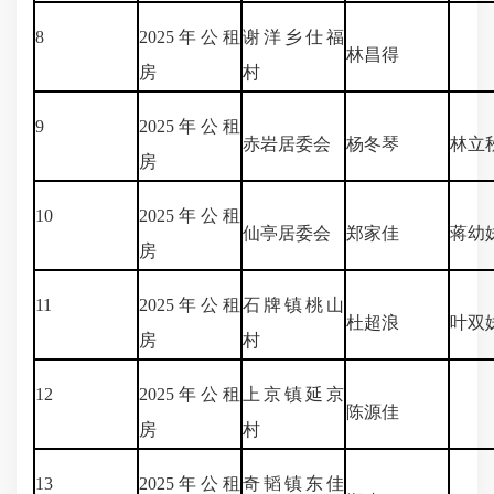
8
2025年公租
谢洋乡仕福
林昌得
房
村
9
2025年公租
赤岩居委会
杨冬琴
林立
房
10
2025年公租
仙亭居委会
郑家佳
蒋幼
房
11
2025年公租
石牌镇桃山
杜超浪
叶双
房
村
12
2025年公租
上京镇延京
陈源佳
房
村
13
2025年公租
奇韬镇东佳