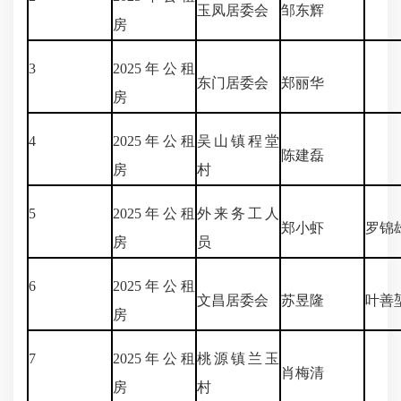
玉凤居委会
邹东辉
房
3
2025年公租
东门居委会
郑丽华
房
4
2025年公租
吴山镇程堂
陈建磊
房
村
5
2025年公租
外来务工人
郑小虾
罗锦
房
员
6
2025年公租
文昌居委会
苏昱隆
叶善
房
7
2025年公租
桃源镇兰玉
肖梅清
房
村