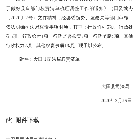
于
做好县直部门权责清单梳理调整工作的通知》（田委编办
〔20
20
〕
2
号）文件精神，经县委编办、发改局
等部门
审核，
依法明确司法局权责事项
44
项，其中：行政许可
5
项、行政处
罚
5项
、行政给付
1
项、行政监督检查
7
项、行政奖励
5
项、其他
行政权力
2
项、其他权责事项
19
项。现予以公布。
附件：大田县司法局权责清单
大田县司法局
2020年3月25日
附件下载