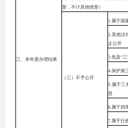
形，不计其他情形）
1.属于国
2.其他
止公开
3.危及“
三、本年度办理结果
4.保护
（三）不予公开
5.属于
息
6.属于
7.属于