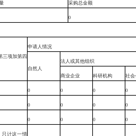
量
采购总金额
0
申请人情况
第三项加第四
法人或其他组织
自然人
商业企业
科研机构
社会
0
0
0
0
0
0
0
0
0
0
0
0
，只计这一情