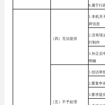
8.属于
1.本机
府信息
2.没有
（四）无法提供
行制作
3.补正
明确
1.信访
2.重复申
3.要求
（五）不予处理