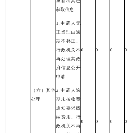
重新出具已
获取信息
1.申请人无
正当理由逾
期不补正、
行政机关不
0
0
0
0
再处理其政
府信息公开
申请
（六）其他
2.申请人逾
处理
期未按收费
通知要求缴
纳费用、行
0
0
0
0
政机关不再