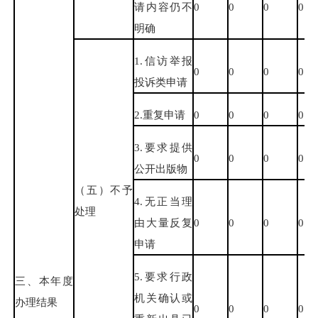
请内容仍不
0
0
0
0
明确
1.信访举报
0
0
0
0
投诉类申请
2.重复申请
0
0
0
0
3.要求提供
0
0
0
0
公开出版物
（五）不予
4.无正当理
处理
由大量反复
0
0
0
0
申请
5.要求行政
三、本年度
机关确认或
办理结果
0
0
0
0