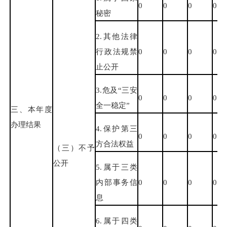
0
0
0
0
秘密
2.其他法律
行政法规禁
0
0
0
0
止公开
3.危及“三安
0
0
0
0
全一稳定”
三、本年度
办理结果
4.保护第三
0
0
0
0
方合法权益
（三）不予
公开
5.属于三类
内部事务信
0
0
0
0
息
6.属于四类