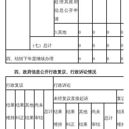
处理其政府
信息公开申
请
3.其他
0
0
0
0
（七）总计
0
0
0
0
四、结转下年度继续办理
0
0
0
0
四、政府信息公开行政复议、行政诉讼情况
行政复议
行政诉讼
未经复议直接起诉
复议
结果
结果
其他
尚未
总计
结果
结果
其他
尚未
结果
维持
纠正
结果
审结
总计
维持
纠正
结果
审结
维持