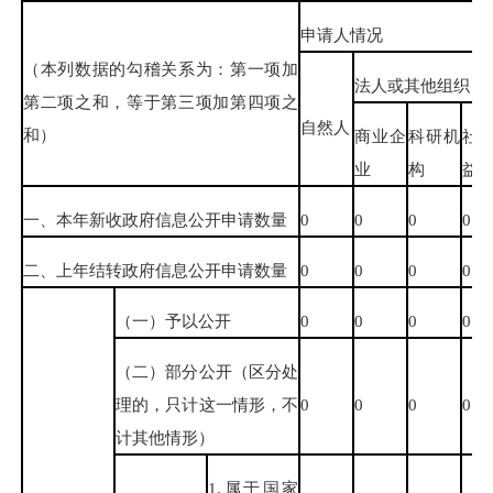
申请人情况
（本列数据的勾稽关系为：第一项加
法人或其他组织
第二项之和，等于第三项加第四项之
自然人
和）
商业企
科研机
社
业
构
益
一、本年新收政府信息公开申请数量
0
0
0
0
二、上年结转政府信息公开申请数量
0
0
0
0
（一）予以公开
0
0
0
0
（二）部分公开（区分处
理的，只计这一情形，不
0
0
0
0
计其他情形）
1.属于国家