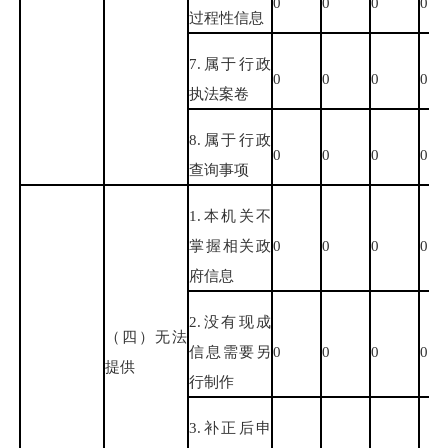
0
0
0
0
过程性信息
7.属于行政
0
0
0
0
执法案卷
8.属于行政
0
0
0
0
查询事项
1.本机关不
掌握相关政
0
0
0
0
府信息
2.没有现成
（四）无法
信息需要另
0
0
0
0
提供
行制作
3.补正后申