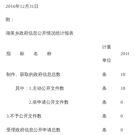
201
6
年12月31日
附：
湖美乡政府信息公开情况统计报表
计量
指 标 名 称
201
6
年
单位
制作、获取的政府信息总数
条
1
8
其中：1.主动公开文件数
条
1
8
2.依申请公开文件数
条
0
3.不予公开文件数
条
0
受理政府信息公开申请总数
条
0