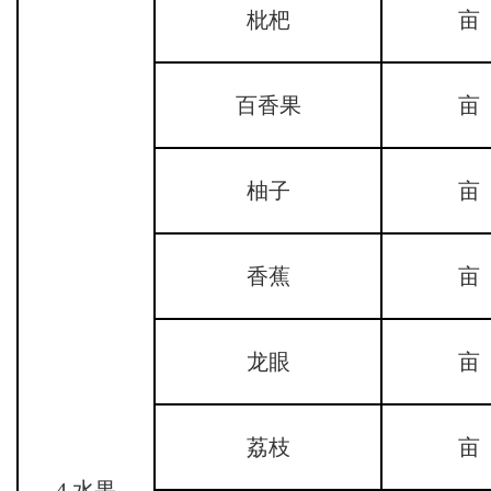
枇杷
亩
百香果
亩
柚子
亩
香蕉
亩
龙眼
亩
荔枝
亩
4.水果