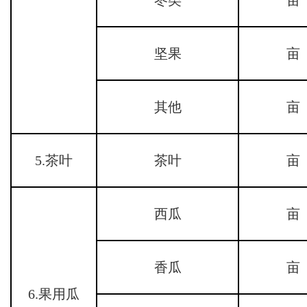
坚果
亩
其他
亩
5.茶叶
茶叶
亩
西瓜
亩
香瓜
亩
6.果用瓜