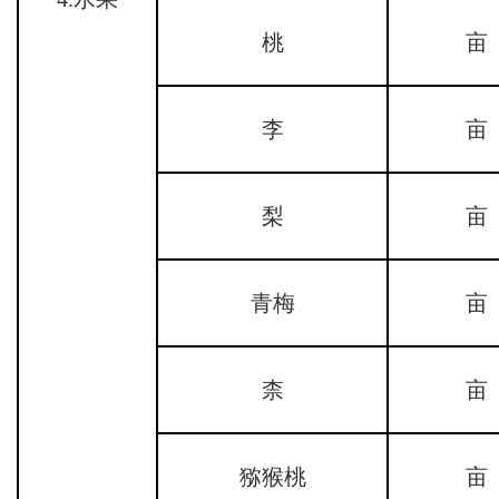
桃
亩
李
亩
梨
亩
青梅
亩
柰
亩
猕猴桃
亩