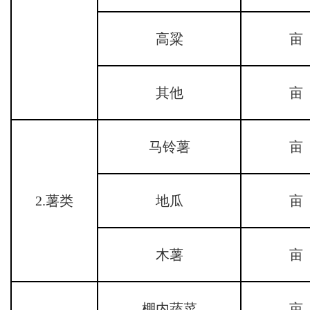
高粱
亩
其他
亩
马铃薯
亩
2.薯类
地瓜
亩
木薯
亩
棚内蔬菜
亩