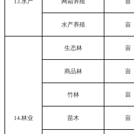
13.水产
网箱养殖
亩
水产养殖
亩
生态林
亩
商品林
亩
竹林
亩
14.林业
苗木
亩