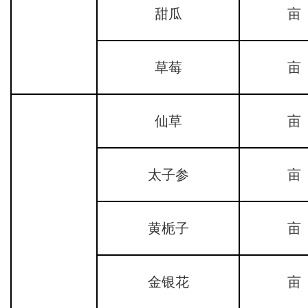
甜瓜
亩
草莓
亩
仙草
亩
太子参
亩
黄栀子
亩
金银花
亩