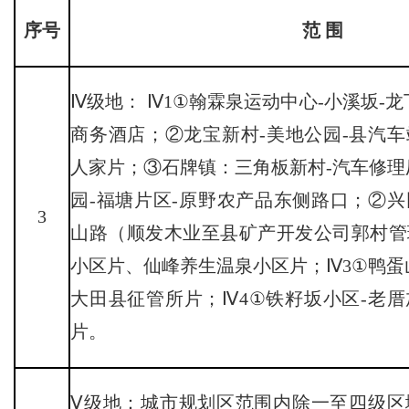
序号
范
围
Ⅳ级地： Ⅳ1①翰霖泉运动中心-小溪坂-
商务酒店；②龙宝新村-美地公园-县汽
人家片；③石牌镇：三角板新村-汽车修理
园-福塘片区-原野农产品东侧路口；②
3
山路（顺发木业至县矿产开发公司郭村管
小区片、仙峰养生温泉小区片；Ⅳ3①鸭蛋
大田县征管所片；Ⅳ4①铁籽坂小区-老
片。
Ⅴ级地：城市规划区范围内除一至四级区