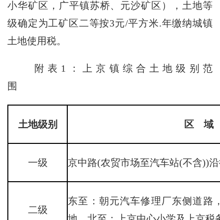
小华矿区，广平镇苏桥、元沙矿区），土地等
级确定为工矿区二等按3元/平方米.年缴纳城镇
土地使用税。
附表1：上京镇综合土地级别范
围
土地级别
区 域
一级
京中路(农贸市场至汽车站(不含))
东至：朝元汽车修理厂东侧道路
二级
地，北至：上京中心小学及上京税