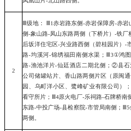
凤凰山片-北山路西侧。
Ⅲ级地： Ⅲ1赤岩路东侧-赤岩保障房-赤
侧-象山路-凤山东路两侧（下桥片）-铁厂
后坂洋住宅区-兴业路西侧（碧桂园片）-市
路-均溪河-锦绣福田南侧水渠；Ⅲ3①鸿图
路-渔池洋片-仙廷酒店二期北侧；②县
2
公司储罐站片、香山路两侧片区（原闽通
园、乌町洋小区、鹭峰矿业有限公司）；
看守所片；Ⅲ4原火电厂-乐祠路-石牌桥南
东路-中投广场-县检察院-市管局南侧；Ⅲ
两侧。