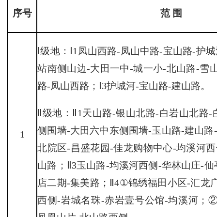
序号
范
围
Ⅰ级地：Ⅰ1凤山西路-凤山中路-宝山路-护城
站南侧山边-大田一中-城一小-北山路-雪
路-凤山西路；Ⅰ3护城河-宝山路-建山路。
Ⅱ级地：Ⅱ1天山路-银山北路-白岩山北路
侧围墙-大田六中东侧围墙-玉山路-建山路
1
北院区-昌盛花园-佳龙购物中心-均溪河西
山路；Ⅱ3玉山路-均溪河西侧-华林山庄-
店二期-集美路；Ⅱ4①锦绣福田小区-汇龙
西侧-岩城名珠-赤岩壹号公馆-均溪河；②