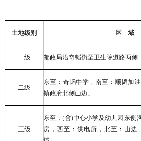
土地级别
区 域 
一级
邮政局沿奇韬街至卫生院道路两侧
东至：奇韬中学，南至：顺韬加油
二级
镇政府北侧山边。
东至：(含)中心小学及幼儿园东侧
三级
房，西至：供电所，北至：山边
域。