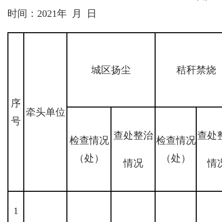
时间：2021年 月 日
城区扬尘
秸秆禁烧
序
牵头单位
号
查处整治
查处
检查情况
检查情况
（处）
（处）
情况
情
1