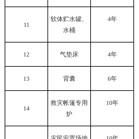
软体贮水罐、
4年
11
水桶
12
气垫床
4年
13
背囊
6年
救灾帐篷专用
10年
14
炉
灾民安置场地
10年