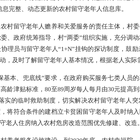
信息完整、动态更新的农村留守老年人信息库。
村留守老年人赡养和关爱服务的责任主体，村委
委、政府统筹指导，村“两委”组织实施，充分调
级协理员与留守老年人“1+N”挂钩的探访制度，鼓
动，及时了解留守老年人基本情况，根据老人实际
基本、兜底线”要求，在政府购买服务七类人员的
高龄津贴标准，80至89周岁每人每月由30元提高到5
金落实的临时救助制度，切实解决农村留守老年人
度，将符合条件的建档立卡贫困留守老年人及时纳入
守老人住房纳入农村危房改造范围优先修建、改造