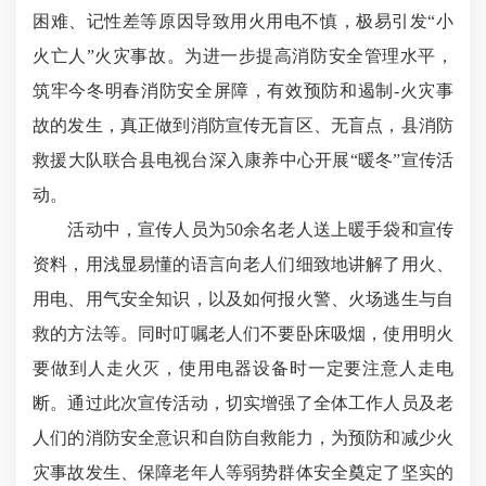
困难、记性差等原因导致用火用电不慎，极易引发
“
小
火亡人
”
火灾事故。为进一步提高消防安全管理水平，
筑牢今冬明春消防安全屏障，有效预防和遏制
-
火灾事
故的发生，真正做到消防宣传无盲区、无盲点，县消防
救援大队
联合县电视台深入康养中心开展
“
暖冬
”
宣传活
动。
活动中，宣传人员为
50
余名老人送上暖手袋和宣传
资料，用浅显易懂的语言向老人们细致地讲解了用火、
用电、用气安全知识，以及如何报火警、火场逃生与自
救的方法等。同时叮嘱老人们不要卧床吸烟，使用明火
要做到人走火灭，使用电器设备时一定要注意人走电
断。通过此次宣传活动，切实增强了全体工作人员及老
人们的消防安全意识和自防自救能力，为预防和减少火
灾事故发生、保障老年人等弱势群体安全奠定了坚实的