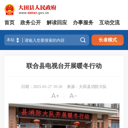
首页
政务公开
解读回应
办事服务
互动交流

长者模式
联合县电视台开展暖冬行动
日期：2021-01-27 10:26
来源：大田县消防大队


|