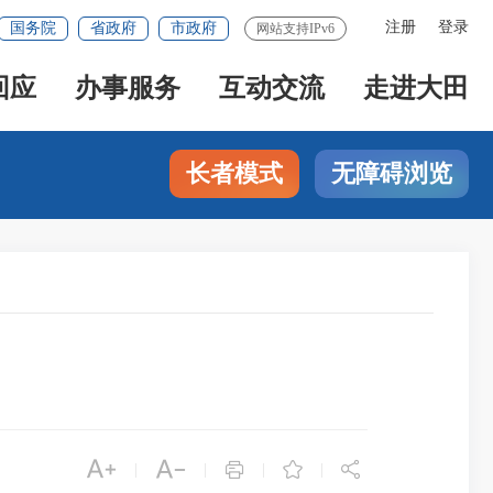
注册
登录
国务院
省政府
市政府
网站支持IPv6
回应
办事服务
互动交流
走进大田
长者模式
无障碍浏览





|
|
|
|