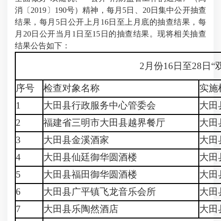
消〔2019〕190号）精神，每月5日、20日集中公开抽查
结果，每月5日公开上月16日至上月底的抽查结果，每
月20日公开当月1日至15日的抽查结果。现将相关抽查
结果公告如下：
2月份16日至28日
序号
检查对象名称
实施
1
大田县行政服务中心管委会
大田
2
福建省三明市大田县越界餐厅
大田
3
大田县金溪酒家
大田
4
大田县仙廷御华圆酒楼
大田
5
大田县福田御华圆酒楼
大田
6
大田县广平镇飞龙音乐会所
大田
7
大田县乐陶然酒店
大田