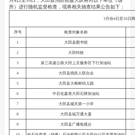
月4日至16
日
，大田县消防救援大队将对以下单位（场
所）进行随机监督检查，现将相关抽查结果公告如下：
3月份4日至16
序号
检查对象名称
1
大田县图书馆
2
大田特校
3
泉三高速公路大田上京服务区下行加油站
4
大田县残疾人联合会
5
大田县大榕树幼儿园
6
中石化森美大田石牌加油站
7
大田县城关第一小学
8
大田县福万通大厦
9
大田县广播电视台
10
中石化森美（福建）石油有限公司大田分公司老厝加油站