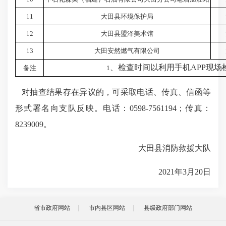
11
大田县环境保护局
12
大田县盟泽美术馆
13
大田安然燃气有限公司
、检查时间以利用手机
APP
现场
备注
1
对抽查结果存在异议的，可采取电话、传真、信函等
形式署名向支队反映。电话：
0598-7561194
；传真：
8239009
。
大田县消防救援大队
2021年3月20日
省市政府网站
市内县区网站
县级政府部门网站