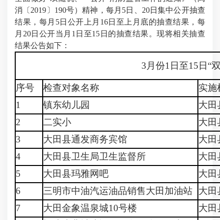
消〔2019〕190号）精神，每月5日、20日集中公开抽查
结果，每月5日公开上月16日至上月底的抽查结果，每
月20日公开当月1日至15日的抽查结果。现将相关抽查
结果公告如下：
3月份1日至15日
序号
检查对象名称
实施
1
镇东幼儿园
大田
2
二实小
大田
3
大田县通发商务宾馆
大田
4
大田县卫生局卫生监督所
大田
5
大田县玛雅网吧
大田
6
三明市中油汽运油品销售大田加油站
大田
7
大田金象温泉城10号楼
大田