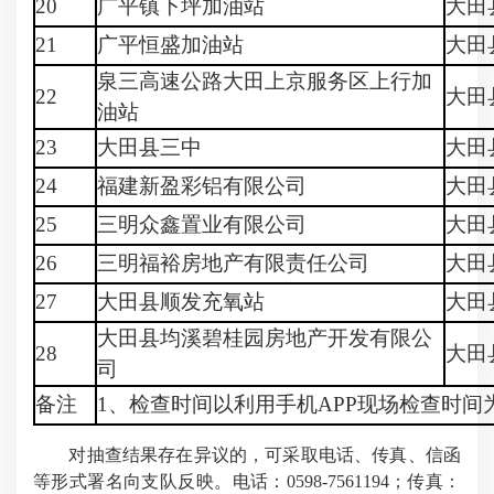
20
广平镇下坪加油站
大田
21
广平恒盛加油站
大田
泉三高速公路大田上京服务区上行加
22
大田
油站
23
大田县三中
大田
24
福建新盈彩铝有限公司
大田
25
三明众鑫置业有限公司
大田
26
三明福裕房地产有限责任公司
大田
27
大田县顺发充氧站
大田
大田县均溪碧桂园房地产开发有限公
28
大田
司
备注
1、检查时间以利用手机APP现场检查时
对抽查结果存在异议的，可采取电话、传真、信函
等形式署名向支队反映。电话：0598-7561194；传真：