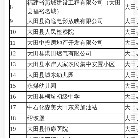
福建省燕城建设工程有限公司（大田
8
大田
县福裕名城）
9
大田县尚逸电影放映有限公司
大田
10
大田县人民检察院
大田
11
大田中投房地产开发有限公司
大田
12
大田县港田燃气有限公司
大田
13
大田县水岸人家农民集中安置小区
大田
14
大田县城东幼儿园
大田
15
永煤幼儿园
大田
16
大田县柯坑初级中学
大田
17
中石化森美大田东景加油站
大田
18
绍恢堡
大田
19
大田县恒康医院
大田