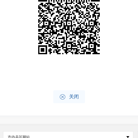

关闭
市内县区网站