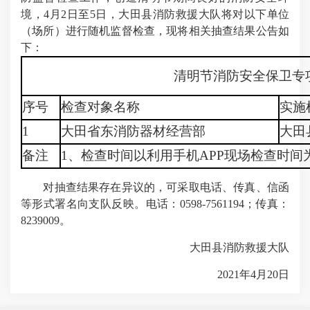
境，4月2日至5
日
，大田县消防救援大队将对以下单位
（场所）进行随机监督检查，现将相关抽查结果公告如
下：
清明节消防安全保卫专
序号
检查对象名称
实施
1
大田省东消防器材经营部
大田
备注
1、检查时间以利用手机APP现场检查时
对抽查结果存在异议的，可采取电话、传真、信函
等形式署名向支队反映。电话：0598-7561194；传真：
8239009。
大田县消防救援大队
2021年4月20日