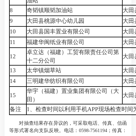
油站
8
奇韬镇顺韬加油站
大田
9
大田县桃源中心幼儿园
大田
10
大田县国丰置业有限公司
大田
11
福建华闽纸业有限公司
大田
卓立达（福建）工贸有限责任公司第
12
大田
十二分公司
13
太华镇烟草站
大田
14
三明建华纺织有限公司
大田
华宇（福建）置业集团有限公司（大
15
大田
田）
备注
1、检查时间以利用手机APP现场检查时
对抽查结果存在异议的，可采取电话、传真、信函
等形式署名向支队反映。电话：0598-7561194；传真：