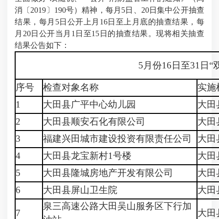
消〔2019〕190号）精神，每月5日、20日集中公开抽查
结果，每月5日公开上月16日至上月底的抽查结果，每
月20日公开当月1日至15日的抽查结果。现将相关抽查
结果公告如下：
5月份16日至31日
序号
检查对象名称
实施
1
大田县广平中心幼儿园
大田
2
大田县顺安石化有限公司
大田
3
福建兴田城市建设投资有限责任公司
大田
4
大田县龙宝新村1号楼
大田
5
大田县隆城房地产开发有限公司
大田
6
大田县屏山卫生院
大田
泉三高速公路大田吴山服务区下行加
7
大田