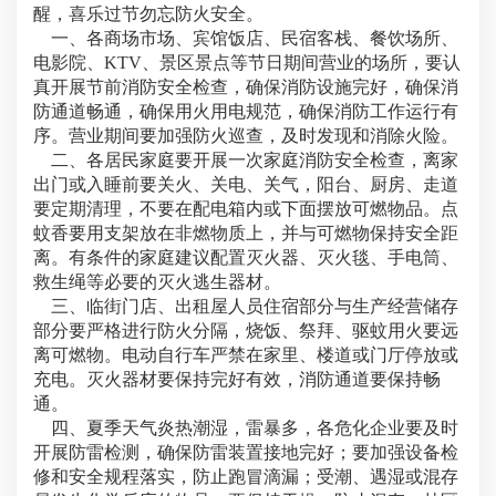
醒，喜乐过节勿忘防火安全。
一、各商场市场、宾馆饭店、民宿客栈、餐饮场所、
电影院、KTV、景区景点等节日期间营业的场所，要认
真开展节前消防安全检查，确保消防设施完好，确保消
防通道畅通，确保用火用电规范，确保消防工作运行有
序。营业期间要加强防火巡查，及时发现和消除火险。
二、各居民家庭要开展一次家庭消防安全检查，离家
出门或入睡前要关火、关电、关气，阳台、厨房、走道
要定期清理，不要在配电箱内或下面摆放可燃物品。点
蚊香要用支架放在非燃物质上，并与可燃物保持安全距
离。有条件的家庭建议配置灭火器、灭火毯、手电筒、
救生绳等必要的灭火逃生器材。
三、临街门店、出租屋人员住宿部分与生产经营储存
部分要严格进行防火分隔，烧饭、祭拜、驱蚊用火要远
离可燃物。电动自行车严禁在家里、楼道或门厅停放或
充电。灭火器材要保持完好有效，消防通道要保持畅
通。
四、夏季天气炎热潮湿，雷暴多，各危化企业要及时
开展防雷检测，确保防雷装置接地完好；要加强设备检
修和安全规程落实，防止跑冒滴漏；受潮、遇湿或混存