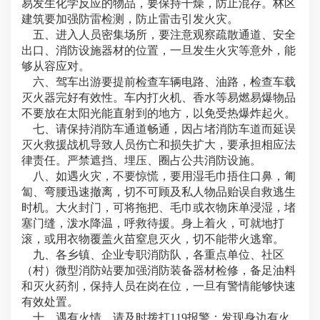
易发生化学反应的物品，要保持干燥，防止混存。林区
建筑要加强防雷检测，防止雷击引发火灾。
五、进入人员密集场所，要注意观察疏散通道、安全
出口、消防设施器材的位置，一旦发生火灾等意外，能
够从容应对。
六、驾车出游要提前检查车辆电路、油路，检查车载
灭火器完好有效性。车内打火机、香水等易燃易爆物品
不要放在太阳光能直射到的地方，以免受热爆炸起火。
七、请保持消防车通道畅通，因占堵消防车道而延误
灭火救援战机导致人员伤亡和损失扩大，要承担相应法
律责任。严禁遮挡、埋压、圈占公共消防设施。
八、如遇火灾，不要惊慌，要用湿毛巾捂住口鼻，匍
匐、弯腰迅速撤离，切不可顾及私人物品贻误自救逃生
时机。大火封门，可将拖把、毛巾或衣物床单浸湿，堵
塞门缝，泼水降温，呼救待援。身上着火，可就地打
滚，或用衣物覆盖火苗窒息灭火，切不能带火逃窜。
九、各乡镇、企业专职消防队，各重点单位、社区
（村）微型消防站要加强消防装备器材检修，备足油料
和灭火药剂，保持人员在岗在位，一旦有警情能够快速
有效处置。
十、遇有火情，请及时拨打119报警；发现身边有火