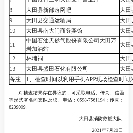
8
大田县新部落网吧
大田
9
大田县交通运输局
大田
10
大田县南大门商务宾馆
大田
中国石油天然气股份有限公司大田万
11
大田
岩加油站
12
林埔祠
大田
13
大田县盛田石化有限公司
大田
备注
1、检查时间以利用手机APP现场检查时
对抽查结果存在异议的，可采取电话、传真、信函
等形式署名向支队反映。电话：0598-7561194；传真：
8239009。
大田县消防救援大队
2021年7月20日