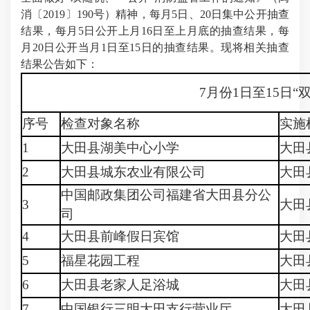
消〔2019〕190号）精神，每月5日、20日集中公开抽查
结果，每月5日公开上月16日至上月底的抽查结果，每
月20日公开当月1日至15日的抽查结果。现将相关抽查
结果公告如下：
7月份1日至15日
序号
检查对象名称
实施
1
大田县湖美中心小学
大田
2
大田县城东农业有限公司
大田
中国邮政集团公司福建省大田县分公
3
大田
司
4
大田县前峰假日宾馆
大田
5
福星花园工程
大田
6
大田县老家人足浴城
大田
7
中国银行三明大田支行营业厅
大田