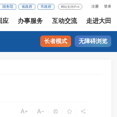
注册
登录
国务院
省政府
市政府
网站支持IPv6
回应
办事服务
互动交流
走进大田
长者模式
无障碍浏览





|
|
|
|