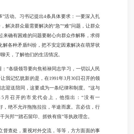
”活动。习书记提出4条具体要求：一要深入扎
解决群众最需要解决的“急”“难”问题，让群众
起来确有困难的问题要耐心向群众作解释，求得
，化解各种矛盾纠纷，把不安定因素解决在萌芽状
聊聊天，了解他们的生活情况。
：“各级领导要向焦裕禄同志学习，一切以人民
记忆犹新的是，在1991年3月30日召开的领
志迎送陪同，这要成为一条纪律和制度。”这与
年5月召开的市党代会上，他指出：“没有一
办好，绝不允许拖拖拉拉，半途而废。言必信，行
干兴邦”“踏石留印、抓铁有痕”等执政理念。
立督查处，重视对外交流，等等，方方面面的事