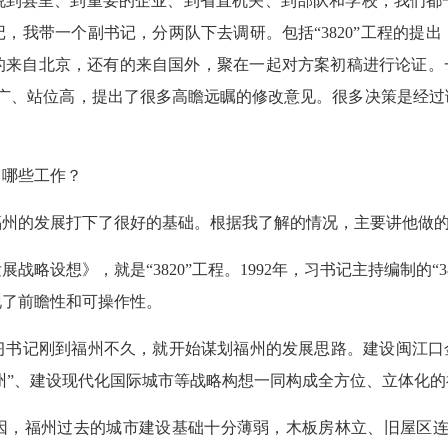
说到县里、到重要的企业、到省直机关、到部队和学校，我们都
，我带一个副书记，分两队下去调研。包括“3820”工程的提
的来自北京，还有的来自国外，聚在一起对方案初稿进行论证。一
路广、站位高，提出了很多高瞻远瞩的修改意见。很多决策是经过
了哪些工作？
州的发展打下了很好的基础。根据我了解的情况，主要讲他做的
设想》，就是“3820”工程。1992年，习书记主持编制的“38
现了前瞻性和可操作性。
记刚到福州不久，就开始谋划福州的发展思路。建设闽江口金三角
上福州”、建设现代化国际城市等战略构想一同构成全方位、立体化
福州过去的城市建设基础十分薄弱，木板房林立、旧屋区连