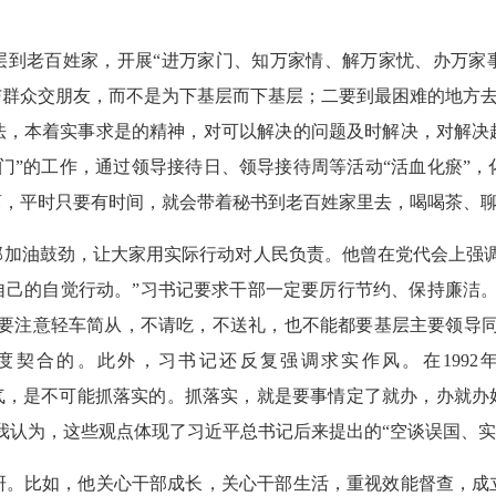
到老百姓家，开展“进万家门、知万家情、解万家忧、办万家事
群众交朋友，而不是为下基层而下基层；二要到最困难的地方去，
法，本着实事求是的精神，对可以解决的问题及时解决，对解决
门”的工作，通过领导接待日、领导接待周等活动“活血化瘀”
离，平时只要有时间，就会带着秘书到老百姓家里去，喝喝茶、
油鼓劲，让大家用实际行动对人民负责。他曾在党代会上强调
己的自觉行动。”习书记要求干部一定要厉行节约、保持廉洁。让我
，要注意轻车简从，不请吃，不送礼，也不能都要基层主要领导同
契合的。此外，习书记还反复强调求实作风。在1992
上的勇气，是不可能抓落实的。抓落实，就是要事情定了就办，办就
我认为，这些观点体现了习近平总书记后来提出的“空谈误国、实
比如，他关心干部成长，关心干部生活，重视效能督查，成