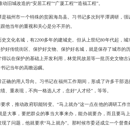
动旧城改造的“安居工程”“广厦工程”“造福工程”。
福州市一个特殊的贫困海岛县。习书记多次到平潭调研，强
展跟他当年的重视和关心是分不开的。
文化名城，有2200多年的建城史。但从上世纪80年代起，城
护好传统街区、保护好文物、保护好名城，就是保存了城市的历史
才得以在保护的基础上开发利用，林觉民故居等一批历史文物古
习书记当年的高瞻远瞩。
确的用人导向。习书记在福州工作期间，形成了许多干部选拔
绩、重表现，不拘一格选人才，念好“人才经”，等等。
要求，推动政府职能转变。“马上就办”这一点在他的调研工作当
就是大事，要把群众的事当大事来办，能办就要办，而且要马上
发现了问题，他就要求“马上就办”。那时候市委还成立一个督查