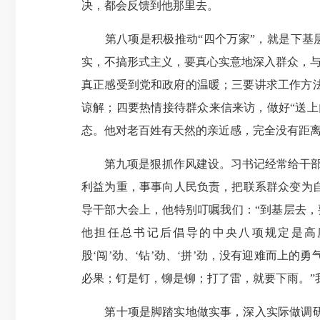
决，都会反馈到他那里去。
第八项是积极推动“四个万家”，就是下基层
实，不搞形式主义，要真心实意地深入群众，与
真正感受到党和政府的温暖；三要讲求工作方
谅解；四要热情接待群众来信来访，做好“送上
态。他对老百姓有天然的亲近感，完全没有距
第九项是狠抓作风建设。习书记经常给干部加
利益为重，事事向人民负责，把联系群众变为自
导干部大会上，他特别叮嘱我们：“到基层去
他担任总书记后倡导的中央八项规定是高度
股‘闯’劲、‘钻’劲、‘拼’劲，没有迎难而
必果；钉是钉，铆是铆；打了雷，就要下雨。”
第十项是脚踏实地做实事，深入实际做调研。