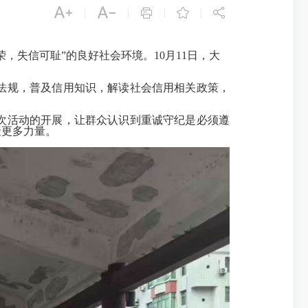





|
|
|
|
荣，失信可耻”的良好社会环境。
10
月
11
日，大
法规，普及信用知识，解读社会信用相关政策，
次活动的开展，让群众认识到重诚守纪是必须遵
聚更多力量。