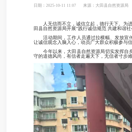
日期：2025-10-11 11:07
来源：大田县自然资源局
人无信而不立，诚信立起，德行天下。为
田县自然资源局开展“践行诚信规范 共建和谐社
活动期间，工作人员通过拉横幅、发放宣
让诚信观念入脑入心，动员广大群众积极参与
今年以来，大田县自然资源局切实发挥自
守的道德风尚，有信者走遍天下，无信者寸步