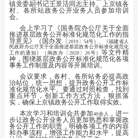
镇党委副书记
王景活同志
主持。
上京
镇各
村、
各
所站
政务公开业务人员参加培训
会。
会
上学习了
《国务院办公厅关于全面
推进基层政务公开标准化规范化工作的指
导意见》（国办发〔
2019〕54号）、《福建省人
民政府办公厅关于全面推进基层政务公开标准化规范化
等文件精
工作的通知》（闽政办〔2020〕26号）
神，
围绕
基层
政务公开
标准化规范化
各项
事务工作制度及内容
等
开展
培训
。
会议要求
，各村、各所站
务必提高政
治站位，统一思想，提升政务公开工作标
准化规范化水平。要通过对照检查，找到
重点环节，创新工作方式方法，狠抓落
实，确保
上京
镇政务公开工作取得实效。
本次
学习和培训
会共参加
，
进一
40余人
步让
政务公开
业务
人员更加熟悉和掌握政
务公开工作的职责，明确各项工作的内容
和办事流程，增强工作能力和水平，提高