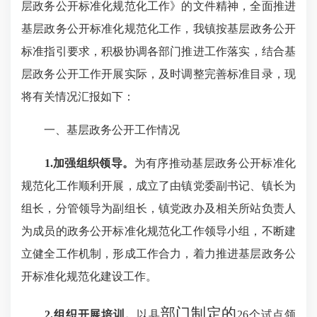
层政务公开标准化规范化工作》
的文件
精神，全面推进
基层政务公开标准化规范化工作，我
镇
按基层政务公开
标准指引要求，积极协调
各
部门推进工作落实，结合基
层政务公开工作开展实际，及时调整完善标准目录，现
将有关情况汇报如下：
一、基层政务公开工作情况
1.
加强组织领导
。
为有序推动基层政务公开标准化
规范化工作顺利开展，成立了由
镇党委副书记、镇长
为
组长，
分管领导为副组长，镇党政办及相关所站负责人
为成员的政务公开标准化规范化工作领导小组，不断
建
立健全
工作机制，
形成工作合力，
着力推进基层政务公
开标准化规范化
建设
工作。
部门制定的
2.
组织开展培训
。
以
县
26个试点领