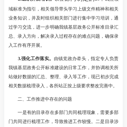
域标准为指引，
相关领导带头学习上级文件精神和相关
业务知识
，
并及时
组织相关部门进行集中
学习培训
，通
过学习交流，
进一步明确我镇
基层政务公开标准目录
汇
总、录入方向，解决录入过程存在的难点问题，确保录
入工作有序开展。
3.强化工作落实。
由镇党政办牵头，指定专人负责
我镇
基层政务公开标准
建设的日常工作，并协调
相关所
站
做好数据的汇总、整理、录入等
工作，现已
初步
完成
相关数据
梳理
录入
，各
所站
正
按上级要求整改完善
中。
二、工作推进中存在的问题
一是有的目录存在多部门共同梳理现象，需要多部
门共同进行梳理工作，导致推进工作较慢。二是目录涉