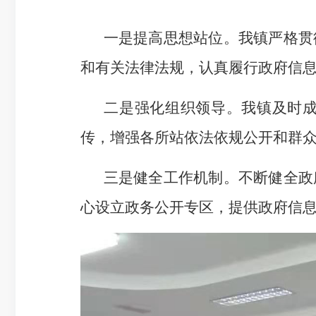
一是提高思想
站位
。
我镇
严格贯
和有关法律法规，
认真
履行政府信
二是强化组织领导。
我镇
及时
传
，
增强
各所站
依法依规公开
和群
三是健全工作机制。
不断
健全政
心设立政务公开专区，提供政府信