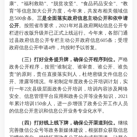
康”、“
福利救助”、“脱贫攻坚”、“食品药品安全”、“教
育”等信息加大公开力度，今年来，共发布相关领域信
息
500
余条。
三是全面落实政府信息主动公开和依申请
公开
。按照省市要求，
2021
年对县政府网站信息公开专
栏进行改版升级并已正式上线运行。今年来，各部门通
过县政府信息公开专栏主动公开政府信息
605
条；受理
政府信息公开申请
4
件，均按时予以答复。
（三）打好业务提升牌，确保公开程序到位
。
严格
政务公开程序，按照“谁制定、谁审查、谁公开、谁负
责”的原则，责任直接落实到人，杜绝密级文件信息公
开、泄露等情况。年初制定年度政务公开培训计划，实
行一年
2
次县级层面政务公开培训，培训内容涉及网络
安全、信息管理平台应用和政务公开等业务知识，
2021
年累计培训
150
余人，进一步增强了政务公开工作人员
的信息公开意识和信息公开业务专业化水平。
（四）打好线上线下牌，确保公开渠道到位。
继续
完善微信公众号等政务新媒体建设，根据群众获取信息