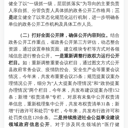
健全了以“一级抓一级，层层抓落实”为导向的主要负责
人亲自抓、分管负责人具体抓的政务公开工作格局；
三
是
建立健全了以常态化规范化运行机制，进一步明确各
单位的政务公开工作机构及具体工作人员。
（二）打好全面公开牌，确保公开内容到位。
结合
政务公开工作重点，省政务公开第三方评估，动态整合
资源，通过设置单独页面、建立模块专栏等方式对各领
域信息进行整合公开。
一是重新调整行政权力运行公开
栏目。
如：重新调整重要会议栏目，通过图文方式公开
县政府常务会议、疫情防控会、安全生产会等重要会议
情况，今年来，共发布重要会议
25
条；规范提案议案办
理情况公开，细分为“人大提案办理情况”和“政协提案
办理情况”两个栏目，今年来，共发布建议提案办理
152
条；新增 “权责清单”专栏， 对原有未集中公开权责清
单信息，重新梳理集中公开，共发布权责清单
31
条；新
增“行政许可和处罚”专栏，今年来，共发布行政许可和
处罚类信息
120
余条。
二是持续推进社会公益事业建设
领域政府信息公开
。对于涉及民生领域的“医疗健