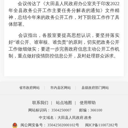
会议传达了《大田县人民政府办公室关于
印发2022
年全县
政务公开工作
主要任务分解表
的通知》文件
精
神
，
总结今年来的政务公开工作，对下阶段工作作了具
体部署。
会议指出，各股室
要提高思想认识，
要坚持落实
好“谁公开、谁审核、谁负责”的原则，
切实把政务公开
工作做细
做
实
；
要进一步完善政府信息主动公开工作机
制，
重点做好疫情防控信息公开，及时处理群众诉求
。
省市政府网站
市内县区网站
县级政府部门网站
联系我们
|
站点地图
|
使用帮助
网站标识码： 3504250007
邮编：366100
中文域名：大田县人民政府.政务
闽公网安备号：
35042502000102号
闽ICP备11007282号