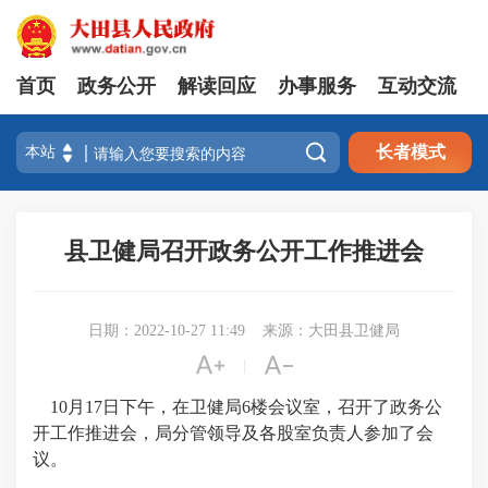
首页
政务公开
解读回应
办事服务
互动交流

长者模式
县卫健局召开政务公开工作推进会
日期：2022-10-27 11:49
来源：大田县卫健局


|
10
月
17
日下午，在卫健局
6
楼会议室
，
召开了政务公
开工作
推进
会，局
分管
领导及各股室负责人参加了会
议
。