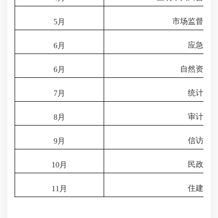
市场监督管
5
月
应急局
6
月
自然资源
6
月
统计局
7
月
审计局
8
月
信访局
9
月
民政局
10
月
住建局
11
月