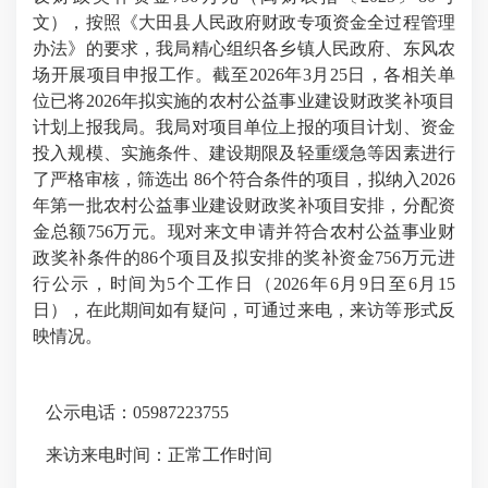
文），按照《大田县人民政府财政专项资金全过程管理
办法》的要求，
我局精心组织各乡镇人民政府、东风农
场开展项目申报工作。截至
202
6
年
3
月
2
5
日，各相关单
位已将
202
6
年拟实施的农村公益事业建设财政奖补项目
计划上报我局。我局对项目单位上报的项目计划、资金
投入规模、实施条件、建设期限及轻重缓急等因素进行
了严格审核，筛选出
8
6
个符合条件的项目，拟纳入
202
6
年第一批农村公益事业建设财政奖补项目安排，分配资
金总额
756万元。
现对来文申请并符合农村公益事业财
政奖补条件的86个项目及拟安排的奖补资金756万元进
行公示，时间为5个工作日（2026年6月9日至6月15
日），在此期间如有疑问，可通过来电，来访等形式反
映情况。
公示电话：05987223755
来访来电时间：正常工作时间