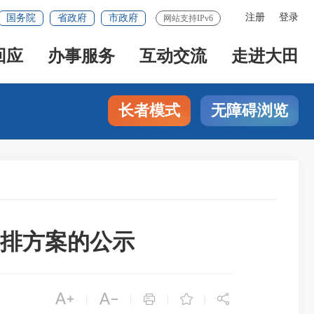
注册
登录
国务院
省政府
市政府
网站支持IPv6
回应
办事服务
互动交流
走进大田
长者模式
无障碍浏览
安排方案的公示





|
|
|
|