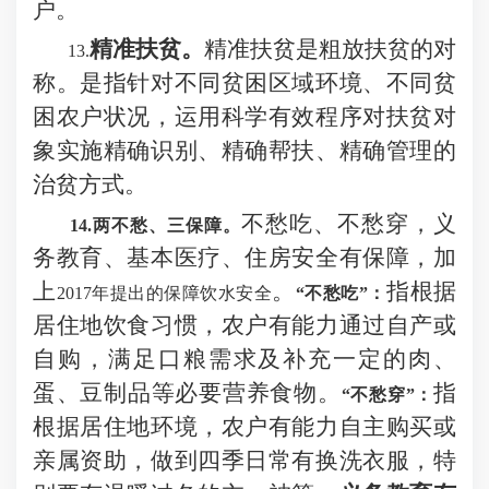
户。
精准扶贫。
精准扶贫是粗放扶贫的对
13
.
称。是指针对不同贫困区域环境、不同贫
困农户状况，运用科学有效程序对扶贫
对
象实施精确识别、精确帮扶、精确管理的
治贫方式。
不愁吃、不愁穿，义
14.两不愁、三保障。
务教育、基本医疗、住房安全有保障，
加
上
。
指根据
2017年提出的保障饮水安全
“不愁吃”：
居住地饮食习惯，农户有能力通过自产或
自购，满足口粮需求及补充一定的肉、
蛋、豆制品等必要营养食物。
指
“不愁穿”：
根据居住地环境，农户有能力自主购买或
亲属资助，做到四季日常有换洗衣服，特