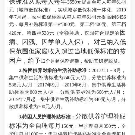
保标准从原每人每年
3550元提高至每人每年6144
元（城市低保标准），实现城乡低保标准一体化。2019
年7月起，农村低保标准从每人每年6144元提高到6456
元，每月补贴标准第一档380元、第二档400元、第三档
因
420元、第四档538元（全额补助，仅限符合规定的
病、因残、因学单人入保
）。
对已纳入低
保范围但家庭收入超过当地低保标准的贫
困户，给予
12个月延保渐退期，帮助其稳定脱贫。
2.特困供养对象的生活补助标准：
2017年1－8月，
集中供养生活补助标准为740元人/月，分散供养标准为
588元人/月；2017年9月－2019年6月，集中供养生活补
助标准为800元人/月，分散供养标准为666元人/月；
2019年7月起，集中供养生活补助标准为840元人/月，分
散供养标准为700元人/月。
分散供养护理补贴
3.特困人员护理补贴标准：
标准为全自理每月
150元，半护理每月350元，全
护理每月1000元；集中供养护理补贴标准为全自理每月