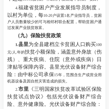
福建省贫困户产业发展指导员制度，
4.
以村为单位，每
10-20户设置1名产业指导员，贫困
户人员数量较少的可与相邻村联合配置，帮助贫困户通
过发展产业脱贫致富。
（九）
保险扶贫政策
县里
为全县建档立卡贫困人口购
买
1.
100
扶贫小额保险，涵盖意外身故（伤
元/人.年的
残）、重大疾病、住院（意外或
疾病）日
津贴等
保障内容。县里光伏设备财产综合
险：由中标公司承保
15年，范围含生产或营业用
机器设备及因自然灾害造成的损失。
市里
《三明国家扶贫改革试验区保险
2.
扶贫试点协议》包括光伏设备财产综合
险、意外健康险。光伏设备财产综合险：