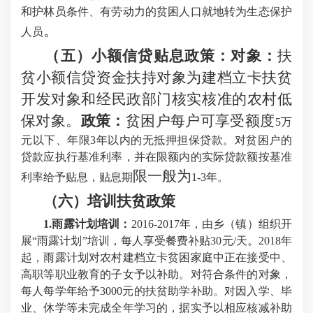
和护林员条件、有劳动力的贫困人口就地转为生态保护
。
人员
（五）
小额信贷贴息政策：
对象：
扶
贫小额信贷资金扶持对象为建档立卡扶贫
开发对象和经民政部门核实核准的农村低
保对象。
政策：
贫困户每户可享受额度
5万
元以下、年限3年以内的无抵押担保贷款。对贫困户的
贷款应执行基准利率，并在限额内的实际贷款额按基准
限一般为
利率给予贴息，贴息期
1-3年。
（六）培训扶贫政策
1.雨露计划培训：
2016-2017年，由乡（镇）组织开
展“雨露计划”培训，每人享受餐费补贴30元/天。
2018年
起，雨露计划对农村建档立卡贫困家庭中正在接受中、
高职等职业教育的子女予以补助。对符合条件的对象，
每人每学年给予3000元的扶贫助学补助。对因入学、毕
业、休学等未完成全年学习的，据实予以相应核减补助