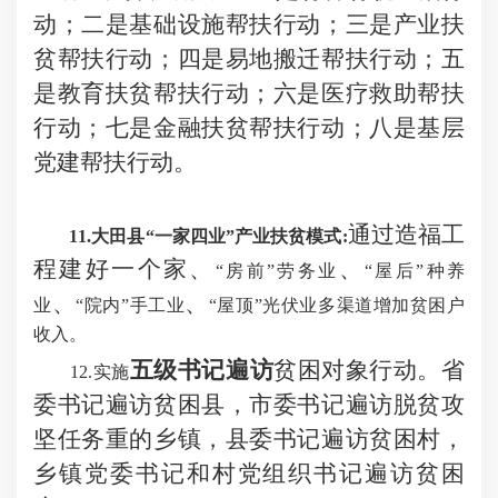
动；二是基础设施帮扶行动；三是产业扶
贫帮扶行动；四是易地搬迁帮扶行动；五
是教育扶贫帮扶行动；六是医疗救助帮扶
行动；七是金融扶贫帮扶行动；八是基层
党建帮扶行动。
通过
造福工
11.大田县“一家四业”产业扶贫模式:
程建
好
一个家、
、
“房前”劳务业
“屋后”种养
、
、
业
“院内”手工业
“屋顶”光伏业多渠道增加贫困户
收入。
五级书记遍访
贫困对象行动。省
12
.实施
委书记遍访贫困县，市委书记遍访脱贫攻
坚任务重的乡镇，县委书记遍访贫困村，
乡镇党委书记和村党组织书记遍访贫困