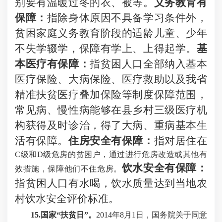
别要有温暖过冬的衣、被等。
义务教育有
保障：
指除身体原因不具备学习条件外，
贫困家庭义务教育阶段的适龄儿童、少年
不失学辍学，保障有学上、上得起学。
基
本医疗有保障：
指贫困人口全部纳入基本
医疗保险、大病保险、医疗救助以及我省
精准扶贫医疗叠加保险等制度保障范围，
常见病、慢性病能够在县乡村三级医疗机
构获得及时诊治，得了大病、重病基本生
活有保障。
住房安全有保障：
指对居住在
C级和D级危房的贫困户，通过进行危房改造或其他有
饮水安全有保障：
效措施，保障他们不住危房。
指贫困人口有水喝，饮水质量达到当地农
村饮水安全评价标准。
15.国家“扶贫日”。
2014年8月1日，国务院关于同意