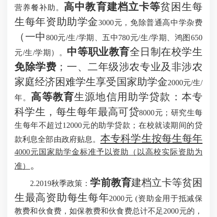
高中教育建档立卡等
贫困生每
营养餐补助。
生每年资助助学金
3000元，免除普通高中学杂费
（一中
800元/生/学期、五中780元/生/学期、鸿图650
中等职业教育
全日制在校学生
元/生/学期）。
免除学费
；一、二年级涉农专业及非涉农
家庭经济困难学生享受国家助学金
2000元/生/
高等教育
生源地信用助学贷款：本专
年。
科学生，每生每年最高可贷
8000元；研究生每
生每年不超过12000元的助学贷款；在校就读期间的贷
本专科学生按每生每年
款利息全部由政府贴息。
4000元国家助学金标准予以资助（以高校实际资助为
。
准）
学前教育
建档立卡等贫困
2.2019秋季政策：
生最高资助每生每年
2000元 (资助金用于抵减保
教费和伙食费，如保教费和伙食费总计不足2000元的，