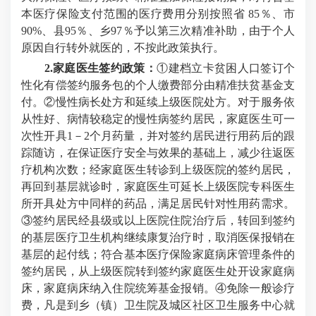
本医疗保险支付范围的医疗费用分别按照省 85％、市
90%、县95％、乡97％予以第三次精准补助，由于个人
原因自行转外就医的，不按此政策执行。
2.家庭医生签约政策：
①建档立卡贫困人口签订个
性化有偿签约服务包的个人缴费部分由精准扶贫基金支
付。②慢性病长处方和延续上级医院处方。对于服务依
从性好、病情较稳定的慢性病签约居民，家庭医生可一
次性开具1－2个月药量，并对签约居民进行用药后的跟
踪随访，在保证医疗安全与效果的基础上，减少往返医
疗机构次数；经家庭医生转诊到上级医院的签约居民，
再回到基层就诊时，家庭医生可延长上级医院专科医生
所开具处方中同样的药品，满足居民针对性用药需求。
③签约居民经县级或以上医院住院治疗后，转回到签约
的基层医疗卫生机构继续康复治疗时，取消医保报销在
基层的起付线；符合基本医疗保险家庭病床管理条件的
签约居民，从上级医院转到签约家庭医生处开设家庭病
床，家庭病床纳入住院统筹基金报销。④免除一般诊疗
费，凡是到乡（镇）卫生院及城区社区卫生服务中心就