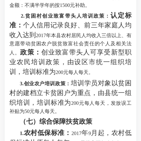
金额：不满半学年的按1500元补助。
认定标
2.贫困村创业致富带头人培训政策：
准
：
个人信用记录良好、前三年家庭人均
收入达到
2017年本县农村居民人均收入三倍以上、有
意愿带动贫困农户脱贫致富社会责任的个人及相关法
政策
：
创业致富带头人可享受新型职
人。
业农民培训政策，由设区市统一组织培
训，培训标准为
200元每人每天。
培训学员对象以贫困
3.创业农户培训政策：
村的建档立卡贫困户为重点，由县统一组
织培训，培训标准为
200元每人每天，发放误工
补贴为50元每人每天。
（七）综合保障扶贫政策
农村低保标准：
年
月起，农村低
1.
201
7
9