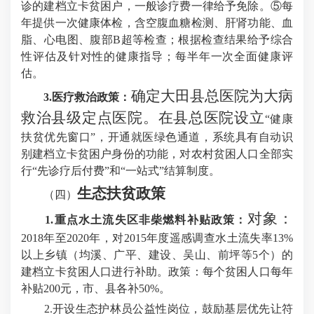
诊的建档立卡贫困户，一般诊疗费一律给予免除。⑤每
年提供一次健康体检，含空腹血糖检测、肝肾功能、血
脂、心电图、腹部B超等检查；根据检查结果给予综合
性评估及针对性的健康指导；每半年一次全面健康评
估。
确定大田县总医院为大病
3.医疗救治政策：
救治县级定点医院。在县总医院设立
“健康
扶贫优先窗口”，开通就医绿色通道，系统具有自动识
别建档立卡贫困户身份的功能，对农村贫困人口全部实
行“先诊疗后付费”和“一站式”结算制度。
生态扶贫政策
（四）
对象：
1.重点水土流失区非柴燃料补贴政策：
2018年至2020年，对2015年度遥感调查水土流失率13%
以上乡镇（均溪、广平、建设、吴山、前坪等5个）的
建档立卡贫困人口进行补助。政策：每个贫困人口每年
补贴200元，市、县各补50%。
2.开设生态护林员公益性岗位，鼓励基层优先让符