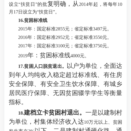
复明确，从
设立“扶贫日”的批
2014年起，将每年10
月17日设立为“扶贫日”。
16.贫困标准线
2015年：国定标准2855元；省定标准3497元。
2016年：国定标准2952元；省定标准3550元。
2017年：国定标准3100元；省定标准3750元。
年：
贫困标准线
201
9
4000元。
以户为单位，全面达
17.贫困人口脱贫退出。
到年人均纯收入稳定超过标准
线
、有住房
安全保障、有安全卫生饮水保障、有城乡
居民医疗保障、无因贫困辍学学生等衡量
指标。
建档立卡贫困村退出
。
一是以建制村
1
8
.
为单位，村集体经济收入达
10万元以上、贫困
以下。
二是
建制村通硬化路、通