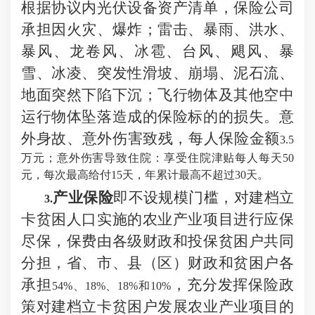
根据协议内光伏设备资产清单，保险公司
承担因火灾、爆炸；雷击、暴雨、洪水、
暴风、龙卷风、冰雹、台风、飓风、暴
雪、冰凌、突发性滑坡、崩塌、泥石流、
地面突然下陷下沉；飞行物体及其他空中
运行物体坠落造成的保险标的的损失。意
外身故、意外伤害致残，每人保险金额
3.5
万元；意外伤害导致住院：享受住院津贴每人每天50
元，每次最高给付15天，年累计最高不超过30天。
产业保险
即
不设规模门槛，
对建档立
3.
卡贫困人口实施的农业产业项目
进行应保
尽保，
保费由各级财政和投保贫困户
共同
分
担，省、市、县（
区）财政和贫困户各
承担
，
充分发挥保险政
54%、18%、18%和10%
策对建档立卡贫困户发展农业产业项目的