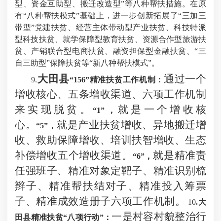
型、资金互助型、搬迁改造型”等八种帮扶措施。在原
有“八种帮扶模式”基础上，进一步创新拓展了“三加三
带型”党建扶贫、经营主体带动型产业扶贫、科技特派
型科技扶贫、就学保障型教育扶贫、资源合作型旅游扶
贫、产销联合型电商扶贫、融资担保型金融扶贫、“三
自三助型”保障扶贫等“新八种帮扶模式”。
大田县
通过一个
9.
“156”精准扶贫工作机制：
增收核心、五条增收渠道、六项工作机制
来实现脱贫。
就是一个增收核
“1”，
心。
就是产业扶贫增收、异地搬迁增
“5”，
收、救助保障增收、培训扶智增收、生态
补偿增收五个增收渠道。
就是精准责
“6”，
任强班子、精准对象定靶子、精准识别梳
辫子、精准帮扶结对子、精准投入筹票
子、精准成效造册子六项工作机制。
10
.大
一是村容村貌整治行
田县精准扶贫“八项行动”：