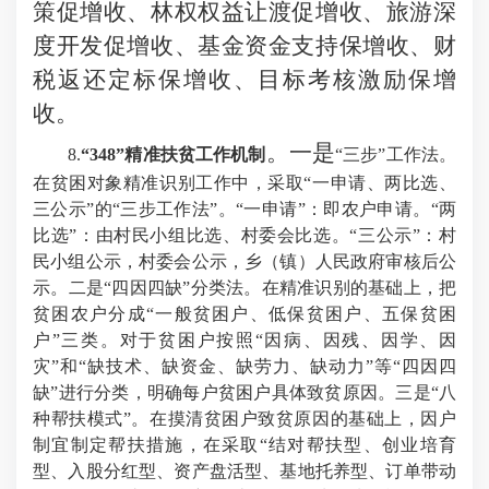
策促增收、林权权益让渡促增收、旅游深
度开发促增收、基金资金支持保增收、财
税返还定标保增收、目标考核激励保增
收。
。一是
8.
“348”精准扶贫工作机制
“三步”工作法。
在贫困对象精准识别工作中，采取“一申请、两比选、
三公示”的“三步工作法”。“一申请”：即农户申请。“两
比选”：由村民小组比选、村委会比选。“三公示”：村
民小组公示，村委会公示，乡（镇）人民政府审核后公
示。二是“四因四缺”分类法。在精准识别的基础上，把
贫困农户分成“一般贫困户、低保贫困户、五保贫困
户”三类。对于贫困户按照“因病、因残、因学、因
灾”和“缺技术、缺资金、缺劳力、缺动力”等“四因四
缺”进行分类，明确每户贫困户具体致贫原因。三是“八
种帮扶模式”。在摸清贫困户致贫原因的基础上，因户
制宜制定帮扶措施，在采取“结对帮扶型、创业培育
型、入股分红型、资产盘活型、基地托养型、订单带动