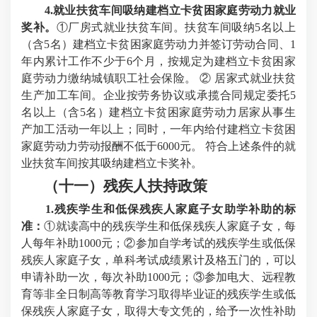
4.就业扶贫车间吸纳建档立卡贫困家庭劳动力就业
奖补。
①厂房式就业扶贫车间。扶贫车间吸纳5名以上
（含5名）建档立卡贫困家庭劳动力并签订劳动合同、1
年内累计工作不少于6个月，按规定为建档立卡贫困家
庭劳动力缴纳城镇职工社会保险。 ② 居家式就业扶贫
生产加工车间。企业按劳务协议或承揽合同规定委托5
名以上（含5名）建档立卡贫困家庭劳动力居家从事生
产加工活动一年以上；同时，一年内给付建档立卡贫困
家庭劳动力劳动报酬不低于6000元。 符合上述条件的就
业扶贫车间按其吸纳建档立卡奖补。
（十一）
残疾人扶持政策
1.残疾学生和低保残疾人家庭子女助学补助的标
准：
①就读高中的残疾学生和低保残疾人家庭子女，每
人每年补助1000元；②参加自学考试的残疾学生或低保
残疾人家庭子女，单科考试成绩累计及格五门的，可以
申请补助一次，每次补助1000元；③参加电大、远程教
育等非全日制高等教育学习取得毕业证的残疾学生或低
保残疾人家庭子女，取得大专文凭的，给予一次性补助