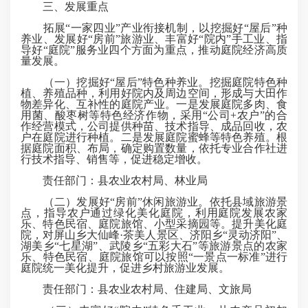
三、发展重点
拓展“一家四业”产业衔接机制，以挖掘好“屋后”种
养业、发展好“房前”旅游业、丰富好“院内”手工业、指
导好“庭院”服务业四个方面为重点，推动庭院经济高质
量发展。
（一）挖掘好“屋后”特色种养业。挖掘庭院特色种
植、养殖品种，利用好院内及周边空间，形成与大田作
物差异化、互补性的庭院产业。一是发展庭院多肉、食
用菌、酸枣树等特色经济作物，采用“公司+农户”的合
作经营模式，公司提供种苗、技术指导、成品回收，农
户在庭院进行种植。二是发展庭院蜜蜂等特色养殖。根
据庭院面积、布局，确定购置数量，依托专业合作社进
行技术指导、销售等，促进稳定增收。
责任部门：县农业农村局、林业局
（二）发展好“房前”休闲旅游业。依托县域旅游景
点，指导农户通过绿化美化庭院，利用庭院发展农家
乐、特色民宿、庭院旅馆、小型采摘园等。提升美化庭
院，对屏山乡大仙峰·茶美人景区、济阳乡“灵动济阳”、
湖美乡“七星湖”、武陵乡“五彩大石”等旅游景点的农家
乐、特色民宿、庭院旅馆可以按照“一景点一标准”进行
庭院统一美化提升，促进乡村旅游业发展。
责任部门：县农业农村局、住建局、文旅局