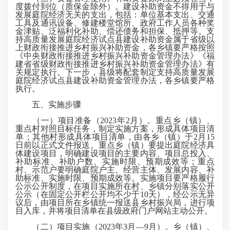
度拨付到位（质保金除外）。建设补助资金不得用于与
发展庭院经济无关的支出，包括：单位基本支出、交通
工具及通讯设备、修建楼堂馆所、政府工作人员各种奖
金津贴、泛福利化补助、偿还债务和担保、抵押等。支
持高质量发展庭院经济试点县建设补助资金属于省级以
上财政衔接推进乡村振兴补助资金，各乡镇要严格按照
《中央财政衔接推进乡村振兴补助资金管理办法》《福
建省省级财政衔接推进乡村振兴补助资金管理办法》有
关规定执行。下一步，县级将配套制定支持高质量发展
庭院经济试点县建设补助资金管理办法，各乡镇要严格
执行。
五、实施步骤
（一）项目准备（2023年2月）。重点乡（镇）、
重点村对照目标任务，制定实施方案，形成具体项目清
单；其他村形成具体项目清单，由各乡（镇）于2月15
日前以正式文件报送。重点乡（镇）要提出庭院经济具
体建设项目，明确建设项目的主要内容、项目总投入、
补助标准、补助户数、实施时限、预期成效等；重点
村、示范户要明确庭院户主、经营主体、发展内容、补
助标准、实施时限、预期成效等。实施项目要严格履行
公示公开制度，在项目实施所在村、乡镇分别落实公开
公示（在固定公开栏公开均不少于10天），经公示无异
议后，由项目所在乡镇统一报送县乡村振兴局，进行项
目入库，并将项目清单在县级政府门户网站主动公开。
（二）项目实施（2023年3月—9月）。乡（镇）、