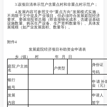
3.该项目清单示范户含重点村和非重点村示范户；
4.发展内容可参照文中“重点方向”发展模式实施，
不局限于文中提及产业项目，但必须符合发展庭院经济
要求。要体现投资总额（即直接物化成本，含建设基础
设施数量、购买生产设备、生产资料数量等）、具体发
展规模（如产业发展面积、数量等）。
附件4
发展庭院经济项目补助资金申请表
乡（镇） 村 年 月 日
身份证
庭院户主姓
户类型
名
号码
银行
申请补
金（元
账号
发展
申请人
内容
签字