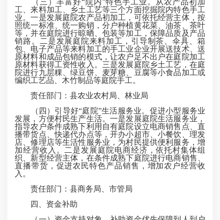
（三）丰富好“院内”特色手工业。从农产品初加
工、来料加工、乡土工艺等三个方面挖掘院内特色手工
业。一是发展庭院农产品初加工，可依托经营主体，按
照统一标准、统一购销，分户种植黄花菜、油茶、茶叶
等，并在庭院进行晾晒、包装等加工，保障品质及产品
销路。二是发展庭院来料加工，引导制茶、伞具、箱
包、电子产品等来料加工的手工业企业开展送技术、送
原材料和成品包销的模式，让农户足不出户在庭院加工
原材料获得工资性收入。三是发展庭院乡土工艺，在庭
院进行九层粿、绿豆饼、麦芽糖、豆腐等小食品加工或
编织工艺品、木竹制品等庭院手工。
责任部门：县农业农村局、林业局
（四）引导好“庭院”生活服务业。促进小型服务业
发展，方便村民生产生活。一是发展庭院生活服务业，
指导农户条件成熟下利用自有庭院设立电商销售点、直
播带货点、快递代办点等，开办小超市、小餐饮、理发
店、修理店等生活性服务业，为村民提供便利服务，增
加经营收入。二是发展庭院电商经济，依托村集体组
织、新型经营主体，在条件成熟下庭院进行电商销售、
直播带货，促进农民特色产品销售，增加农户经营收
入。
责任部门：县商务局、市管局
四、资金补助
（一）资金支持对象。补助资金优先保障到人到户