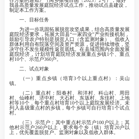
作方案的通知》（闽乡振项目函〔2023〕2号），做好
我县高质量发展庭院经济试点工作，推动试点县建设，
制定本工作方案。
一、目标任务
为进一步巩固拓展脱贫攻坚成果，结合高质量发展
庭院经济要求，拓展大田县“一家四业”产业衔接机制，
鼓励引导农户特别是脱贫人口（含监测对象）、低收入
群体利用自有院落空间及资产资源，促进持续增收，坚
决守住不发生规模性返贫底线。在县域范围内全面发展
庭院经济，计划培育庭院经济发展重点乡镇1个、重点
村10个、示范户360户。
二、试点对象
（一）重点乡镇（培育3个以上重点村）：吴山
镇。
（二）重点村：阳春村、和洋村、科山村、周田
村、仙峰村、济中村、大石村、东坂村、东佳村、上地
村等10个，每个重点村培育10个以上庭院发展经济。未
列入县级重点村的乡镇，每个乡镇可自行培育1个试点
村。
（三）示范户：其中重点村示范户100户以上；其
他村示范户260户以上，要求每个乡（镇）培育20户以
上，优先覆盖脱贫户、监测对象以及低收入群体。