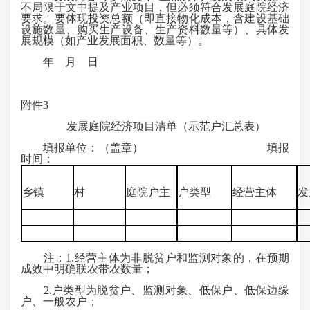
不局限于文中提及产业项目，但必须符合发展庭院经济
要求。要体现投资总额（即直接物化成本，含建设基础
设施数量、购买生产设备、生产资料数量等）、具体发
展规模（如产业发展面积、数量等）。
年 月 日
附件3
发展庭院经济项目清单（示范户汇总表）
填报单位：（盖章） 填报
时间：
乡镇
村
庭院户主
户类型
经营主体
发
注：1.经营主体为非脱贫户和监测对象的，在预期
成效中明确联农带农数量；
2.户类型为脱贫户、监测对象、低保户、低保边缘
户、一般农户；