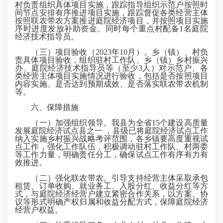
村负责组织具体项目实施，跟踪指导组织示范户按照时
间节点安排有序推进项目实施，跟踪督促各类经营主体
按照联农带农方案推进庭院经济项目，并按照项目实施
序时进度发放补助资金。同时每个重点村配备1名庭院
经济技术指导员。
（三）项目验收（2023年10月）。乡（镇）、村负
责具体项目验收，组织驻村工作队、乡（镇）乡村振兴
办、庭院经济技术指导员等（至少3人）对示范户、各
类经营主体项目实施情况进行验收，包括是否按照项目
内容实施、是否达到预期成效、是否落实联农带农机制
等。
六、保障措施
（一）加强组织领导。我县为全省15个建设高质量
发展庭院经济试点县之一 ，县级已将庭院经济试点工作
纳入实施乡村振兴战略考评范围，各乡镇要高度重视试
点工作，强化工作队伍，积极调动驻村工作队、村两委
等工作力量，明确责任分工，确保试点工作有序有力有
效推进。
（二）强化联农带农。引导支持经营主体采取承包
租赁、订单收购、就业务工、入股分红、收益分红等方
式，与庭院经济经营户建立紧密合作关系，以方案、协
议等形式明确产权归属和收益分配方式，保障庭院经济
经营户权益。