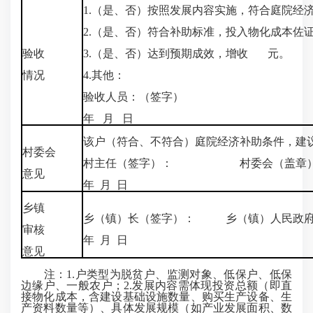
1.（是、否）按照发展内容实施，符合庭院经
2.（是、否）符合补助标准，投入物化成本
验收
3.（是、否）达到预期成效，增收 元。
情况
4.其他：
验收人员：（签字）
年 月 日
该户（符合、不符合）庭院经济补助条件，
村委会
村主任（签字）： 村委会（盖章
意见
年 月 日
乡镇
乡（镇）长（签字）： 乡（镇）人民政府
审核
年 月 日
意见
注：1.户类型为脱贫户、监测对象、低保户、低保
边缘户、一般农户；2.发展内容需体现投资总额（即直
接物化成本，含建设基础设施数量、购买生产设备、生
产资料数量等）、具体发展规模（如产业发展面积、数