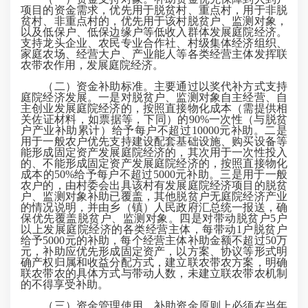
项目的资金需求，优先用于脱贫村、重点村，用于非脱
贫村、非重点村的，优先用于该村脱贫户、监测对象，
以及低保户、低保边缘户等低收入群体发展庭院经济。
支持龙头企业、农民专业合作社、村级集体经济组织、
家庭农场、经营大户、产业能人等各类经营主体发挥联
农带农作用，发展庭院经济。
（二）资金补助标准。主要通过以奖代补方式支持
庭院经济发展。一是对脱贫户、监测对象自主经营、自
主创业发展庭院经济的，按照直接物化成本（需提供相
关佐证材料，如票据等，下同）的90%一次性（与脱贫
户产业补助累计）给予每户不超过10000元补助。二是
用于一般农户优先支持建设配套基础设施、购买设备等
能形成固定资产发展庭院经济的，其次用于一次性投入
的、不能形成固定资产发展庭院经济的，按照直接物化
成本的50%给予每户不超过5000元补助。三是用于一般
农户的，由村委会出具该村有发展庭院经济项目的脱贫
户、监测对象补助已覆盖，其他脱贫户无庭院经济产业
的情况说明，并由乡（镇）人民政府汇总统一报送，确
保优先覆盖脱贫户、监测对象。四是对带动脱贫户5户
以上发展庭院经济的各类经营主体，每带动1户脱贫户
给予5000元的补助，每个经营主体补助金额不超过50万
元，补助应优先形成固定资产，以方案、协议等形式明
确产权归属和收益分配方式，建立联农带农方案，明确
联农带农的具体方式与带动人数，未建立联农带农机制
的不得享受补助。
（三）资金管理使用。补助资金原则上必须在当年