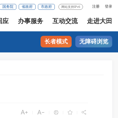
注册
登录
国务院
省政府
市政府
网站支持IPv6
回应
办事服务
互动交流
走进大田
长者模式
无障碍浏览





|
|
|
|