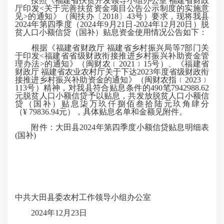
按照《福建省扶贫开发领导小组办公室 福建省财政
厅印发<关于完善扶贫资金项目公告公示制度的实施意
见>的通知》（闽扶办〔2018〕43号）要求，现将我县
2024年第四季度（2024年9月21日-2024年12月20日）脱
贫人口小额信贷（国补）贴息资金使用情况公告如下：
根据《福建省财政厅 福建省乡村振兴局等7部门关
于印发<福建省省级财政衔接推进乡村振兴补助资金管
理办法>的通知》（闽财农﹝2021﹞15号）、《福建省
财政厅 福建省农业农村厅关于下达2023年度省级财政衔
接推进乡村振兴补助资金的通知》（闽财农指﹝2023﹞
113号）精神，对我县符合贴息条件的490笔7942988.62
元脱贫人口小额信贷予以贴息，共发放脱贫人口小额信
贷（国补）贴息柒万玖仟捌佰叁拾陆元玖角肆分
（¥ 79836.94元），具体贴息名单和金额见附件。
附件：大田县2024年第四季度小额信贷贴息明细表
(国补)
中共大田县委农村工作领导小组办公室
2024年12月23日